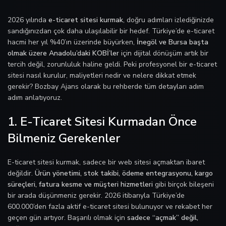
2026 yılında
e-ticaret sitesi kurmak
, doğru adımları izlediğinizde
sandığınızdan çok daha ulaşılabilir bir hedef. Türkiye’de e-ticaret
hacmi her yıl %40’ın üzerinde büyürken,
İnegöl ve Bursa başta
olmak üzere Anadolu’daki KOBİ’ler
için dijital dönüşüm artık bir
tercih değil, zorunluluk haline geldi. Peki profesyonel bir e-ticaret
sitesi nasıl kurulur, maliyetleri nedir ve nelere dikkat etmek
gerekir? Bozbay Ajans olarak bu rehberde tüm detayları adım
adım anlatıyoruz.
1. E-Ticaret Sitesi Kurmadan Önce
Bilmeniz Gerekenler
E-ticaret sitesi kurmak, sadece bir web sitesi açmaktan ibaret
değildir.
Ürün yönetimi, stok takibi, ödeme entegrasyonu, kargo
süreçleri, fatura kesme ve müşteri hizmetleri
gibi birçok bileşeni
bir arada düşünmeniz gerekir. 2026 itibarıyla Türkiye’de
600.000’den fazla aktif e-ticaret sitesi bulunuyor ve rekabet her
geçen gün artıyor. Başarılı olmak için
sadece “açmak” değil,