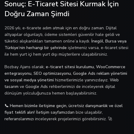
Sonuç: E-Ticaret Sitesi Kurmak İçin
Doğru Zaman Şimdi
2026 yılı, e-ticarete adım atmak için en doğru zaman. Dijital
altyapılar olgunlaştı, ödeme sistemleri güvenilir hale geldi ve
tüketici alışkanlıkları tamamen online’a kaydı.
İnegöl, Bursa veya
Türkiye’nin herhangi bir şehrinde
işletmeniz varsa, e-ticaret sitesi
ile hem yurt içi hem yurt dışı müşterilere ulaşabilirsiniz.
Bozbay Ajans olarak;
e-ticaret sitesi kurulumu, WooCommerce
entegrasyonu, SEO optimizasyonu, Google Ads reklam yönetimi
ve sosyal medya yönetimi
hizmetlerimizle yanınızdayız.
Web
tasarım
ve
Google Ads
rehberlerimizi de inceleyerek dijital
dönüşüm yolculuğunuza hemen başlayabilirsiniz.
📞 Hemen bizimle iletişime geçin, ücretsiz danışmanlık ve özel
fiyat teklifi alın!
İletişim sayfamızdan
bize ulaşabilir,
referanslarımızı
inceleyerek projelerimizi görebilirsiniz. 🚀