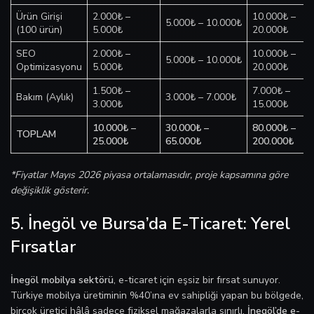
Ürün Girişi
2.000₺ –
10.000₺ –
5.000₺ – 10.000₺
(100 ürün)
5.000₺
20.000₺
SEO
2.000₺ –
10.000₺ –
5.000₺ – 10.000₺
Optimizasyonu
5.000₺
20.000₺
1.500₺ –
7.000₺ –
Bakım (Aylık)
3.000₺ – 7.000₺
3.000₺
15.000₺
10.000₺ –
30.000₺ –
80.000₺ –
TOPLAM
25.000₺
65.000₺
200.000₺
*Fiyatlar Mayıs 2026 piyasa ortalamasıdır, proje kapsamına göre
değişiklik gösterir.
5. İnegöl ve Bursa’da E-Ticaret: Yerel
Fırsatlar
İnegöl mobilya sektörü
, e-ticaret için eşsiz bir fırsat sunuyor.
Türkiye mobilya üretiminin %40’ına ev sahipliği yapan bu bölgede,
birçok üretici hâlâ sadece fiziksel mağazalarla sınırlı.
İnegöl’de e-