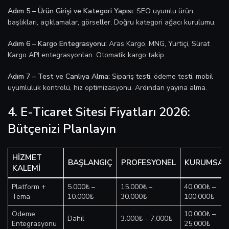
Adım 5 – Ürün Girişi ve Kategori Yapısı:
SEO uyumlu ürün
başlıkları, açıklamalar, görseller. Doğru kategori ağacı kurulumu.
Adım 6 – Kargo Entegrasyonu:
Aras Kargo, MNG, Yurtiçi, Sürat
Kargo API entegrasyonları. Otomatik kargo takip.
Adım 7 – Test ve Canlıya Alma:
Sipariş testi, ödeme testi, mobil
uyumluluk kontrolü, hız optimizasyonu. Ardından yayına alma.
4. E-Ticaret Sitesi Fiyatları 2026:
Bütçenizi Planlayın
HIZMET
BAŞLANGIÇ
PROFESYONEL
KURUMSAL
KALEMI
Platform +
5.000₺ –
15.000₺ –
40.000₺ –
Tema
10.000₺
30.000₺
100.000₺
Ödeme
10.000₺ –
Dahil
3.000₺ – 7.000₺
Entegrasyonu
25.000₺