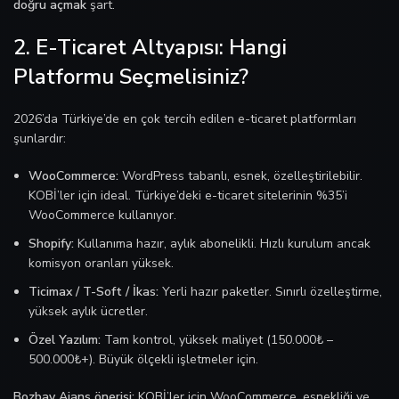
doğru açmak
şart.
2. E-Ticaret Altyapısı: Hangi
Platformu Seçmelisiniz?
2026’da Türkiye’de en çok tercih edilen e-ticaret platformları
şunlardır:
WooCommerce:
WordPress tabanlı, esnek, özelleştirilebilir.
KOBİ’ler için ideal. Türkiye’deki e-ticaret sitelerinin %35’i
WooCommerce kullanıyor.
Shopify:
Kullanıma hazır, aylık abonelikli. Hızlı kurulum ancak
komisyon oranları yüksek.
Ticimax / T-Soft / İkas:
Yerli hazır paketler. Sınırlı özelleştirme,
yüksek aylık ücretler.
Özel Yazılım:
Tam kontrol, yüksek maliyet (150.000₺ –
500.000₺+). Büyük ölçekli işletmeler için.
Bozbay Ajans önerisi:
KOBİ’ler için WooCommerce, esnekliği ve