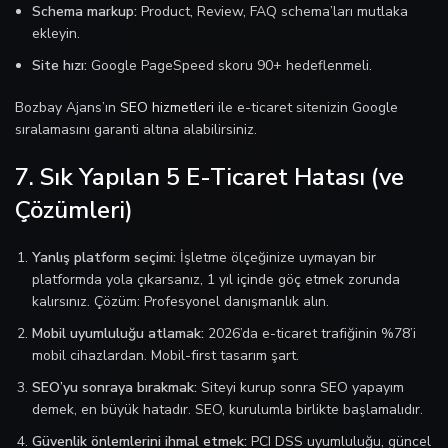
Schema markup:
Product, Review, FAQ schema’ları mutlaka
ekleyin.
Site hızı:
Google PageSpeed skoru 90+ hedeflenmeli.
Bozbay Ajans’ın
SEO hizmetleri
ile e-ticaret sitenizin Google
sıralamasını garanti altına alabilirsiniz.
7. Sık Yapılan 5 E-Ticaret Hatası (ve
Çözümleri)
Yanlış platform seçimi:
İşletme ölçeğinize uymayan bir
platformda yola çıkarsanız, 1 yıl içinde göç etmek zorunda
kalırsınız. Çözüm: Profesyonel danışmanlık alın.
Mobil uyumluluğu atlamak:
2026’da e-ticaret trafiğinin %78’i
mobil cihazlardan. Mobil-first tasarım şart.
SEO’yu sonraya bırakmak:
Siteyi kurup sonra SEO yapayım
demek, en büyük hatadır. SEO, kurulumla birlikte başlamalıdır.
Güvenlik önlemlerini ihmal etmek:
PCI DSS uyumluluğu, güncel