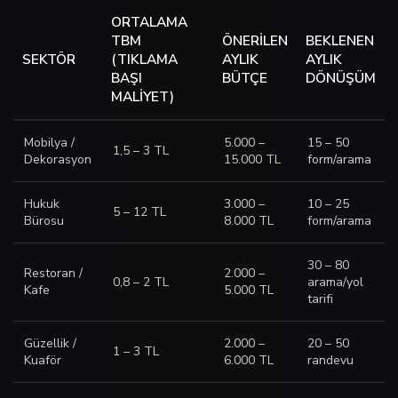
ORTALAMA
TBM
ÖNERILEN
BEKLENEN
SEKTÖR
(TIKLAMA
AYLIK
AYLIK
BAŞI
BÜTÇE
DÖNÜŞÜM
MALIYET)
Mobilya /
5.000 –
15 – 50
1,5 – 3 TL
Dekorasyon
15.000 TL
form/arama
Hukuk
3.000 –
10 – 25
5 – 12 TL
Bürosu
8.000 TL
form/arama
30 – 80
Restoran /
2.000 –
0,8 – 2 TL
arama/yol
Kafe
5.000 TL
tarifi
Güzellik /
2.000 –
20 – 50
1 – 3 TL
Kuaför
6.000 TL
randevu