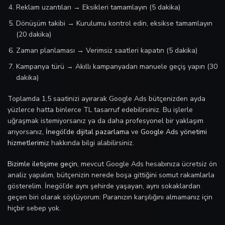
Reklam uzantıları → Eksikleri tamamlayın (5 dakika)
Dönüşüm takibi → Kurulumu kontrol edin, eksikse tamamlayın
(20 dakika)
Zaman planlaması → Verimsiz saatleri kapatın (5 dakika)
Kampanya türü → Akıllı kampanyadan manuele geçiş yapın (30
dakika)
Toplamda 1,5 saatinizi ayırarak Google Ads bütçenizden ayda
yüzlerce hatta binlerce TL tasarruf edebilirsiniz. Bu işlerle
uğraşmak istemiyorsanız ya da daha profesyonel bir yaklaşım
arıyorsanız,
İnegöl’de dijital pazarlama
ve
Google Ads yönetimi
hizmetlerimiz
hakkında bilgi alabilirsiniz.
Bizimle iletişime geçin
, mevcut Google Ads hesabınıza ücretsiz ön
analiz yapalım, bütçenizin nerede boşa gittiğini somut rakamlarla
gösterelim. İnegöl’de aynı şehirde yaşayan, aynı sokaklardan
geçen biri olarak söylüyorum: Paranızın karşılığını almamanız için
hiçbir sebep yok.