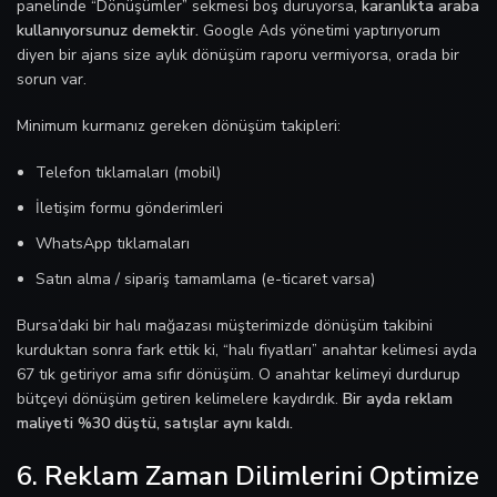
panelinde “Dönüşümler” sekmesi boş duruyorsa,
karanlıkta araba
kullanıyorsunuz demektir.
Google Ads yönetimi yaptırıyorum
diyen bir ajans size aylık dönüşüm raporu vermiyorsa, orada bir
sorun var.
Minimum kurmanız gereken dönüşüm takipleri:
Telefon tıklamaları (mobil)
İletişim formu gönderimleri
WhatsApp tıklamaları
Satın alma / sipariş tamamlama (e-ticaret varsa)
Bursa’daki bir halı mağazası müşterimizde dönüşüm takibini
kurduktan sonra fark ettik ki, “halı fiyatları” anahtar kelimesi ayda
67 tık getiriyor ama sıfır dönüşüm. O anahtar kelimeyi durdurup
bütçeyi dönüşüm getiren kelimelere kaydırdık.
Bir ayda reklam
maliyeti %30 düştü, satışlar aynı kaldı.
6. Reklam Zaman Dilimlerini Optimize