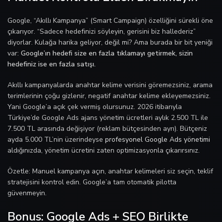
Google, “Akıllı Kampanya” (Smart Campaign) özelliğini sürekli öne
çıkarıyor. “Sadece hedefinizi söyleyin, gerisini biz hallederiz”
diyorlar. Kulağa harika geliyor, değil mi? Ama burada bir bit yeniği
var:
Google’ın hedefi size en fazla tıklamayı getirmek, sizin
hedefiniz ise en fazla satışı.
Akıllı kampanyalarda anahtar kelime verisini göremezsiniz, arama
terimlerinin çoğu gizlenir, negatif anahtar kelime ekleyemezsiniz.
Yani Google’a açık çek vermiş olursunuz. 2026 itibarıyla
Türkiye’de Google Ads ajans yönetim ücretleri aylık 2.500 TL ile
7.500 TL arasında değişiyor (reklam bütçesinden ayrı). Bütçeniz
ayda 5.000 TL’nin üzerindeyse
profesyonel Google Ads yönetimi
aldığınızda, yönetim ücretini zaten optimizasyonla çıkarırsınız.
Özetle: Manuel kampanya açın, anahtar kelimeleri siz seçin, teklif
stratejisini kontrol edin. Google’a tam otomatik pilotta
güvenmeyin.
Bonus: Google Ads + SEO Birlikte