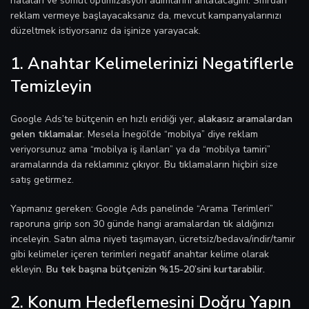
hataları ve somut optimizasyon adımlarını anlatacağım. Sıfırdan
reklam vermeye başlayacaksanız da, mevcut kampanyalarınızı
düzeltmek istiyorsanız da işinize yarayacak.
1. Anahtar Kelimelerinizi Negatiflerle
Temizleyin
Google Ads’te bütçenin en hızlı eridiği yer,
alakasız aramalardan
gelen tıklamalar
. Mesela İnegöl’de “mobilya” diye reklam
veriyorsunuz ama “mobilya iş ilanları” ya da “mobilya tamiri”
aramalarında da reklamınız çıkıyor. Bu tıklamaların hiçbiri size
satış getirmez.
Yapmanız gereken: Google Ads panelinde “Arama Terimleri”
raporuna girip son 30 günde hangi aramalardan tık aldığınızı
inceleyin. Satın alma niyeti taşımayan, ücretsiz/bedava/indir/tamir
gibi kelimeler içeren terimleri negatif anahtar kelime olarak
ekleyin.
Bu tek başına bütçenizin %15-20’sini kurtarabilir.
2. Konum Hedeflemesini Doğru Yapın