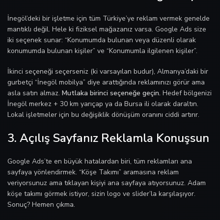
İnegöl’deki bir işletme için tüm Türkiye’ye reklam vermek genelde
mantıklı değil. Hele ki fiziksel mağazanız varsa. Google Ads size
iki seçenek sunar: “Konumumda bulunan veya düzenli olarak
konumumda bulunan kişiler” ve “Konumumla ilgilenen kişiler”.
İkinci seçeneği seçerseniz (ki varsayılan budur), Almanya’daki bir
gurbetçi “İnegöl mobilya” diye arattığında reklamınızı görür ama
asla satın almaz.
Mutlaka birinci seçeneğe geçin.
Hedef bölgenizi
İnegöl merkez + 30 km yarıçap ya da Bursa ili olarak daraltın.
Lokal işletmeler için bu değişiklik dönüşüm oranını ciddi artırır.
3. Açılış Sayfanız Reklamla Konuşsun
Google Ads’te en büyük hatalardan biri, tüm reklamları ana
sayfaya yönlendirmek. “Köşe Takımı” aramasına reklam
veriyorsunuz ama tıklayan kişiyi ana sayfaya atıyorsunuz. Adam
köşe takımı görmek istiyor, sizin logo ve slider’la karşılaşıyor.
Sonuç? Hemen çıkma.