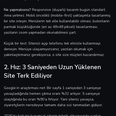
Ne yapmalısınız?
Responsive (duyarlı) tasarım bugün standart.
Ama yetmez. Mobil öncelikli (mobile-first) yaklaşımla tasarlanmış
bir site isteyin. Menülerin tek elle kullanılabilir olması, butonların
parmak büyüklüğünde (en az 48×48 piksel) tasarlanması,
yazıların zoom yapmadan okunabilmesi şart.
Küçük bir test: Sitenizi açıp telefonu tek elinizle kullanmayı
deneyin. Menüye ulaşamıyorsanız, yazıları okumak için
yakınlaştırmanız gerekiyorsa, o site size müşteri kazandırmaz.
2. Hız: 3 Saniyeden Uzun Yüklenen
Site Terk Ediliyor
Google’ın araştırması net: Bir sayfa 1 saniyeden 3 saniyeye
yavaşladığında hemen çıkma oranı %32 artıyor. 5 saniyeye
ulaştığında bu oran %90’a fırlıyor. Yani siteniz yavaşsa,
ziyaretçilerin neredeyse tamamı daha sizi tanımadan gidiyor.
2026’da hızlı bir kurumsal sitenin teknik altyapısında şunlar