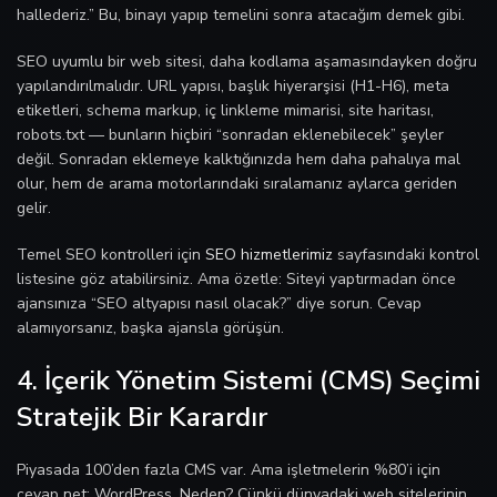
hallederiz.” Bu, binayı yapıp temelini sonra atacağım demek gibi.
SEO uyumlu bir web sitesi, daha kodlama aşamasındayken doğru
yapılandırılmalıdır. URL yapısı, başlık hiyerarşisi (H1-H6), meta
etiketleri, schema markup, iç linkleme mimarisi, site haritası,
robots.txt — bunların hiçbiri “sonradan eklenebilecek” şeyler
değil. Sonradan eklemeye kalktığınızda hem daha pahalıya mal
olur, hem de arama motorlarındaki sıralamanız aylarca geriden
gelir.
Temel SEO kontrolleri için
SEO hizmetlerimiz
sayfasındaki kontrol
listesine göz atabilirsiniz. Ama özetle: Siteyi yaptırmadan önce
ajansınıza “SEO altyapısı nasıl olacak?” diye sorun. Cevap
alamıyorsanız, başka ajansla görüşün.
4. İçerik Yönetim Sistemi (CMS) Seçimi
Stratejik Bir Karardır
Piyasada 100’den fazla CMS var. Ama işletmelerin %80’i için
cevap net: WordPress. Neden? Çünkü dünyadaki web sitelerinin