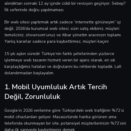
alındıktan sonraki 12 ay içinde ciddi bir revizyon geçiriyor. Sebep?
İlk seferinde doğru yapılmaması.
Bir web sitesi yaptırmak artık sadece “internette görüneyim” işi
değil. 2026’da kurumsal web sitesi; sizin satış ekibiniz, müşteri
temsilciniz, showroom’unuz ve itibar yönetim aracınızın toplamı.
Yanlış kararlar sadece para kaybettirmez, müşteri kaçırır.
15 yılı aşkın süredir Türkiye’nin farklı şehirlerinden yüzlerce
işletmeye web tasarım hizmeti veren bir ajans olarak, en sık
karşılaştığımız hataları ve doğrularını bu rehberde topladık. Lafı
dolandırmadan başlayalım.
1. Mobil Uyumluluk Artık Tercih
Değil, Zorunluluk
Google’ın 2026 verilerine göre Türkiye’deki web trafiğinin %72’si
mobil cihazlardan geliyor. Masaüstünde harika görünen ama
telefonda okunmayan bir site, potansiyel müşterilerinizin %72’sini
daha ilk saniyede kaybetmeniz demek.