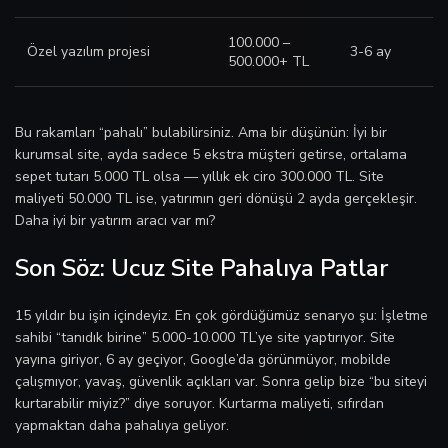
100.000 –
Özel yazılım projesi
3-6 ay
500.000+ TL
Bu rakamları “pahalı” bulabilirsiniz. Ama bir düşünün: İyi bir
kurumsal site, ayda sadece 5 ekstra müşteri getirse, ortalama
sepet tutarı 5.000 TL olsa — yıllık ek ciro 300.000 TL. Site
maliyeti 50.000 TL ise, yatırımın geri dönüşü 2 ayda gerçekleşir.
Daha iyi bir yatırım aracı var mı?
Son Söz: Ucuz Site Pahalıya Patlar
15 yıldır bu işin içindeyiz. En çok gördüğümüz senaryo şu: İşletme
sahibi “tanıdık birine” 5.000-10.000 TL’ye site yaptırıyor. Site
yayına giriyor, 6 ay geçiyor, Google’da görünmüyor, mobilde
çalışmıyor, yavaş, güvenlik açıkları var. Sonra gelip bize “bu siteyi
kurtarabilir miyiz?” diye soruyor. Kurtarma maliyeti, sıfırdan
yapmaktan daha pahalıya geliyor.