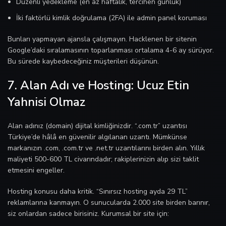
Düzenli yedekleme (en az haftalık, tercihen günlük)
İki faktörlü kimlik doğrulama (2FA) ile admin panel koruması
Bunları yapmayan ajansla çalışmayın. Hacklenen bir sitenin
Google’daki sıralamasının toparlanması ortalama 4-6 ay sürüyor.
Bu sürede kaybedeceğiniz müşterileri düşünün.
7. Alan Adı ve Hosting: Ucuz Etin
Yahnisi Olmaz
Alan adınız (domain) dijital kimliğinizdir. “.com.tr” uzantısı
Türkiye’de hâlâ en güvenilir algılanan uzantı. Mümkünse
markanızın .com, .com.tr ve .net.tr uzantılarını birden alın. Yıllık
maliyeti 500-600 TL civarındadır; rakiplerinizin alıp sizi taklit
etmesini engeller.
Hosting konusu daha kritik. “Sınırsız hosting ayda 29 TL”
reklamlarına kanmayın. O sunucularda 2.000 site birden barınır,
siz onlardan sadece birisiniz. Kurumsal bir site için: