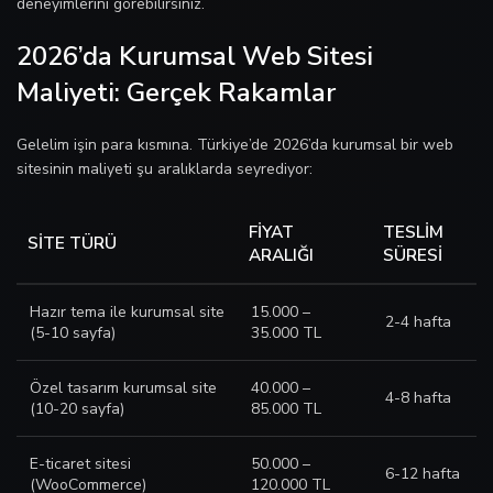
deneyimlerini görebilirsiniz.
2026’da Kurumsal Web Sitesi
Maliyeti: Gerçek Rakamlar
Gelelim işin para kısmına. Türkiye’de 2026’da kurumsal bir web
sitesinin maliyeti şu aralıklarda seyrediyor:
FIYAT
TESLIM
SITE TÜRÜ
ARALIĞI
SÜRESI
Hazır tema ile kurumsal site
15.000 –
2-4 hafta
(5-10 sayfa)
35.000 TL
Özel tasarım kurumsal site
40.000 –
4-8 hafta
(10-20 sayfa)
85.000 TL
E-ticaret sitesi
50.000 –
6-12 hafta
(WooCommerce)
120.000 TL