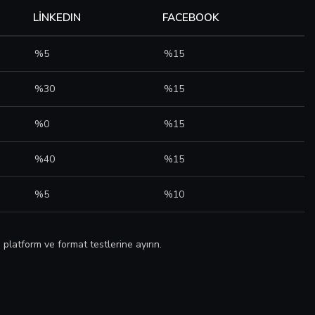
LINKEDIN
FACEBOOK
%5
%15
%30
%15
%0
%15
%40
%15
%5
%10
platform ve format testlerine ayırın.