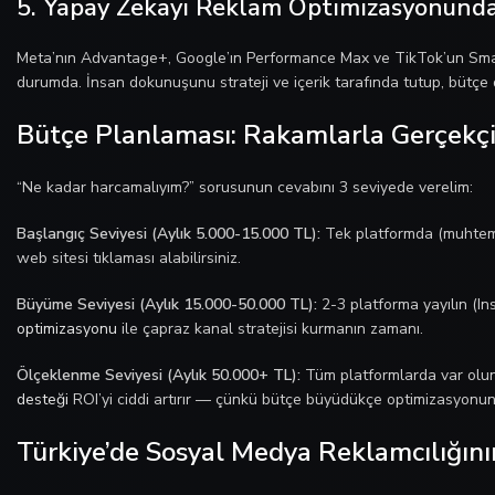
5. Yapay Zekayı Reklam Optimizasyonund
Meta’nın Advantage+, Google’ın Performance Max ve TikTok’un Sma
durumda. İnsan dokunuşunu strateji ve içerik tarafında tutup, bütçe 
Bütçe Planlaması: Rakamlarla Gerçekçi
“Ne kadar harcamalıyım?” sorusunun cevabını 3 seviyede verelim:
Başlangıç Seviyesi (Aylık 5.000-15.000 TL):
Tek platformda (muhtemel
web sitesi tıklaması alabilirsiniz.
Büyüme Seviyesi (Aylık 15.000-50.000 TL):
2-3 platforma yayılın (I
optimizasyonu
ile çapraz kanal stratejisi kurmanın zamanı.
Ölçeklenme Seviyesi (Aylık 50.000+ TL):
Tüm platformlarda var olun.
desteği
ROI’yi ciddi artırır — çünkü bütçe büyüdükçe optimizasyonun
Türkiye’de Sosyal Medya Reklamcılığını