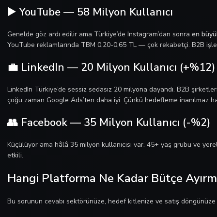
▶️ YouTube — 58 Milyon Kullanıcı
Genelde göz ardı edilir ama Türkiye’de Instagram’dan sonra
en büyük
YouTube reklamlarında TBM 0,20-0,65 TL — çok rekabetçi. B2B işletm
💼 LinkedIn — 20 Milyon Kullanıcı (+%12)
LinkedIn Türkiye’de sessiz sedasız 20 milyona dayandı. B2B şirketler
çoğu zaman Google Ads’ten daha iyi. Çünkü hedefleme inanılmaz hass
👥 Facebook — 35 Milyon Kullanıcı (-%2)
Küçülüyor ama hâlâ 35 milyon kullanıcısı var. 45+ yaş grubu ve yer
etkili.
Hangi Platforma Ne Kadar Bütçe Ayırma
Bu sorunun cevabı sektörünüze, hedef kitlenize ve satış döngünüze g