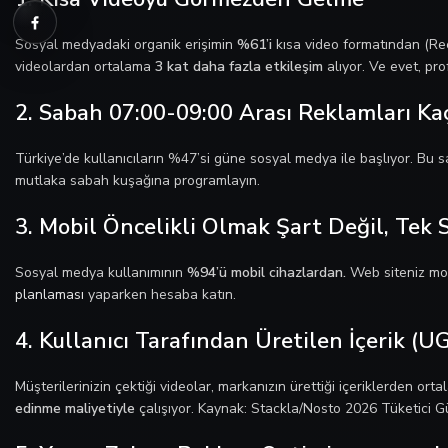
Sosyal medyadaki organik erişimin
%61’i
kısa video formatından (Reel
videolardan ortalama
3 kat daha fazla etkileşim
alıyor. Ve evet, pro
2. Sabah 07:00-09:00 Arası Reklamları Ka
Türkiye’de kullanıcıların %47’si güne sosyal medya ile başlıyor. Bu 
mutlaka sabah kuşağına programlayın.
3. Mobil Öncelikli Olmak Şart Değil, Tek
Sosyal medya kullanımının
%94’ü mobil cihazlardan.
Web siteniz mob
planlaması
yaparken hesaba katın.
4. Kullanıcı Tarafından Üretilen İçerik (
Müşterilerinizin çektiği videolar, markanızın ürettiği içeriklerden ort
edinme maliyetiyle
çalışıyor. Kaynak: Stackla/Nosto 2026 Tüketici 