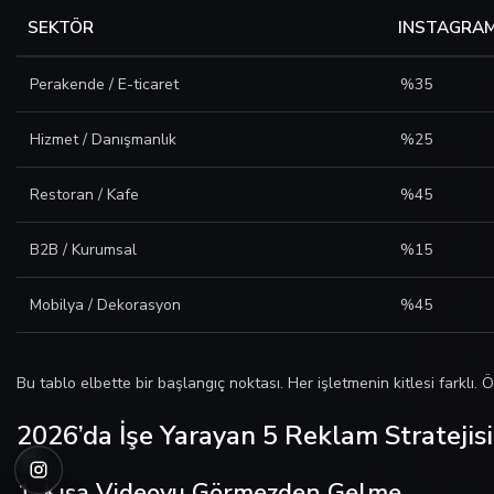
SEKTÖR
INSTAGRA
Perakende / E-ticaret
%35
Hizmet / Danışmanlık
%25
Restoran / Kafe
%45
B2B / Kurumsal
%15
Mobilya / Dekorasyon
%45
Bu tablo elbette bir başlangıç noktası. Her işletmenin kitlesi farklı.
2026’da İşe Yarayan 5 Reklam Stratejisi
1. Kısa Videoyu Görmezden Gelme