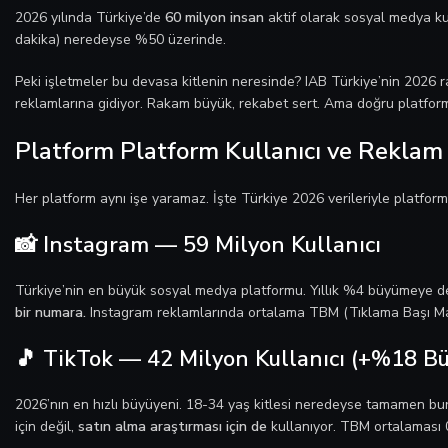
2026 yılında Türkiye’de
60 milyon insan
aktif olarak sosyal medya ku
dakika) neredeyse %50 üzerinde.
Peki işletmeler bu devasa kitlenin neresinde? IAB Türkiye’nin 2026 
reklamlarına gidiyor. Rakam büyük, rekabet sert. Ama doğru platforma
Platform Platform Kullanıcı ve Reklam
Her platform aynı işe yaramaz. İşte Türkiye 2026 verileriyle platfor
📸 Instagram — 59 Milyon Kullanıcı
Türkiye’nin en büyük sosyal medya platformu. Yıllık %4 büyümeye d
bir numara.
Instagram reklamlarında ortalama TBM (Tıklama Başı Ma
🎵 TikTok — 42 Milyon Kullanıcı (+%18 B
2026’nın en hızlı büyüyeni. 18-34 yaş kitlesi neredeyse tamamen bura
için değil,
satın alma araştırması için de
kullanıyor. TBM ortalaması 0