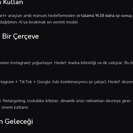
a Kullan
rt+ araçları artık manuel hedeflemeden
ortalama %18 daha iyi sonuç
dağıtımını AI’ya bırakmak en verimli model.
 Bir Çerçeve
en Instagram) yoğunlaşın. Hedef: marka bilinirliği ve ilk satışlar. Bu 
nstagram + TikTok + Google Ads kombinasyonu iyi çalışır). Hedef: düze
 Retargeting, lookalike kitleler, dinamik ürün reklamları devreye gire
 önemi katlanır.
n Geleceği