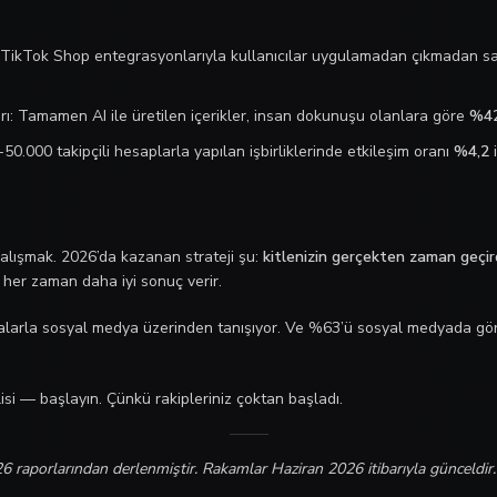
TikTok Shop entegrasyonlarıyla kullanıcılar uygulamadan çıkmadan sat
ı: Tamamen AI ile üretilen içerikler, insan dokunuşu olanlara göre
%42
0.000 takipçili hesaplarla yapılan işbirliklerinde etkileşim oranı
%4,2
i
alışmak. 2026’da kazanan strateji şu:
kitlenizin gerçekten zaman geçird
her zaman daha iyi sonuç verir.
alarla sosyal medya üzerinden tanışıyor. Ve %63’ü sosyal medyada görd
mlisi — başlayın. Çünkü rakipleriniz çoktan başladı.
6 raporlarından derlenmiştir. Rakamlar Haziran 2026 itibarıyla günceldir.