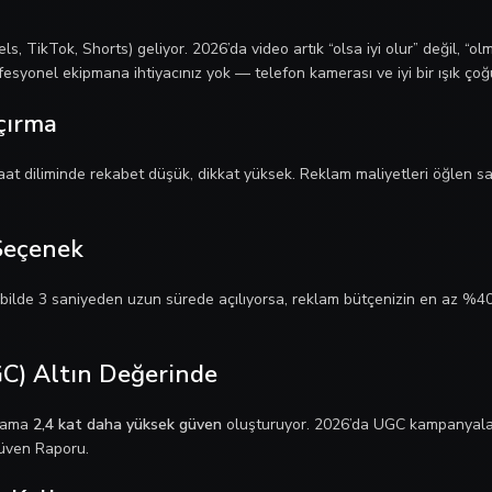
s, TikTok, Shorts) geliyor. 2026’da video artık “olsa iyi olur” değil, “o
fesyonel ekipmana ihtiyacınız yok — telefon kamerası ve iyi bir ışık çoğ
çırma
saat diliminde rekabet düşük, dikkat yüksek. Reklam maliyetleri öğlen 
 Seçenek
ilde 3 saniyeden uzun sürede açılıyorsa, reklam bütçenizin en az %40
UGC) Altın Değerinde
alama
2,4 kat daha yüksek güven
oluşturuyor. 2026’da UGC kampanyala
Güven Raporu.