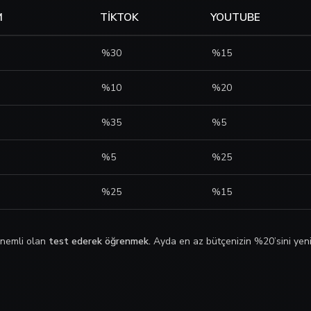
M
TIKTOK
YOUTUBE
%30
%15
%10
%20
%35
%5
%5
%25
%25
%15
 Önemli olan
test ederek öğrenmek.
Ayda en az bütçenizin %20’sini yeni 