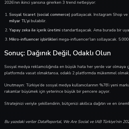
2026’nın ikinci yarısına girerken 3 trend netleşiyor:
Sosyal ticaret (social commerce)
patlayacak. Instagram Shop ve 
milyar TL’yi
bulabilir.
Yapay zeka ile içerik üretimi
standartlaşacak. Ama burada bir uyar
Mikro-influencer işbirlikleri
mega-influencer’ları sollayacak. 5.000-5
Sonuç: Dağınık Değil, Odaklı Olun
Sosyal medya reklamcılığında en büyük hata her yerde var olmaya ç
platformda vasat olmaktansa, odaklı 2 platformda mükemmel olmak 
Unutmayın: Türkiye’de sosyal medya kullanıcılarının %78’i yeni mark
rakamlar büyümek için yeterince büyük bir pencere açıyor.
Stratejinizi veriyle şekillendirin, bütçenizi akıllıca dağıtın ve en öne
Bu yazıdaki veriler DataReportal, We Are Social ve IAB Türkiye’nin 202