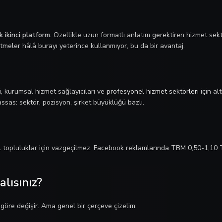
 ikinci platform.
Özellikle uzun formatlı anlatım gerektiren hizmet sektö
eler hâlâ burayı yeterince kullanmıyor, bu da bir avantaj.
i, kurumsal hizmet sağlayıcıları ve
profesyonel hizmet sektörleri
için al
as: sektör, pozisyon, şirket büyüklüğü bazlı.
el topluluklar için vazgeçilmez. Facebook reklamlarında TBM 0,50-1,10 
lısınız?
öre değişir. Ama genel bir çerçeve çizelim: