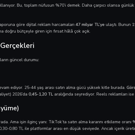
llanıyor. Bu, toplam nüfusun %70’i demek. Daha çarpıcı olansa günlük 
raporuna göre dijital reklam harcamaları
47 milyar TL’ye
ulaştı. Bunun 1
 doğru bütçeyle giren için fırsat hâlâ çok açık.
 Gerçekleri
mların güncel durumu:
evam ediyor. 25-44 yaş arası satın alma gücü yüksek kitle burada.
Görs
liyet) 2026’da
0,45-1,20 TL
aralığında seyrediyor. Reels reklamları is
üyüme)
da. Ama işin ilginç yanı: TikTok’ta satın alma kararını etkileme oranı
%
,30-0,80 TL ile platformlar arası en düşük seviyede. Ancak içerik üret