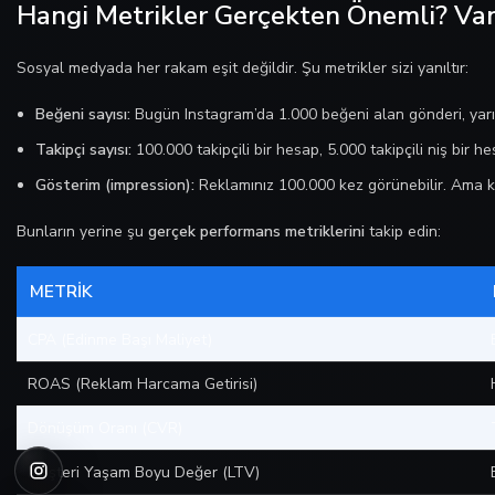
Hangi Metrikler Gerçekten Önemli? Van
Sosyal medyada her rakam eşit değildir. Şu metrikler sizi yanıltır:
Beğeni sayısı:
Bugün Instagram’da 1.000 beğeni alan gönderi, yarı
Takipçi sayısı:
100.000 takipçili bir hesap, 5.000 takipçili niş bir h
Gösterim (impression):
Reklamınız 100.000 kez görünebilir. Ama k
Bunların yerine şu
gerçek performans metriklerini
takip edin:
METRIK
CPA (Edinme Başı Maliyet)
ROAS (Reklam Harcama Getirisi)
Dönüşüm Oranı (CVR)
Müşteri Yaşam Boyu Değer (LTV)