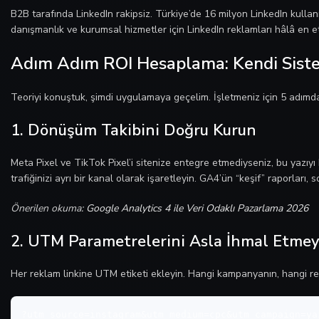
B2B tarafında LinkedIn rakipsiz. Türkiye’de 16 milyon LinkedIn kulla
danışmanlık ve kurumsal hizmetler için LinkedIn reklamları hâlâ en et
Adım Adım ROI Hesaplama: Kendi Siste
Teoriyi konuştuk, şimdi uygulamaya geçelim. İşletmeniz için 5 adımda
1. Dönüşüm Takibini Doğru Kurun
Meta Pixel ve TikTok Pixel’i sitenize entegre etmediyseniz, bu yazıy
trafiğinizi ayrı bir kanal olarak işaretleyin. GA4’ün “keşif” raporları,
Önerilen okuma:
Google Analytics 4 ile Veri Odaklı Pazarlama 2026
2. UTM Parametrelerini Asla İhmal Etmey
Her reklam linkine UTM etiketi ekleyin. Hangi kampanyanın, hangi re
?utm_source=instagram&utm_medium=cpc&utm_campaign=ya