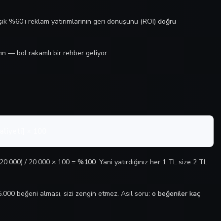
aşık %60’ı reklam yatırımlarının geri dönüşünü (ROI)
doğru
n — bol rakamlı bir rehber geliyor.
liyeti] × 100
 20.000) / 20.000 × 100 =
%100
. Yani yatırdığınız her 1 TL size 2 TL
5.000 beğeni alması, sizi zengin etmez. Asıl soru:
o beğeniler kaç