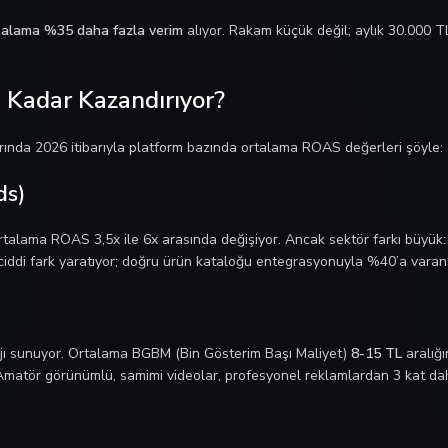
talama %35 daha fazla verim
alıyor. Rakam küçük değil; aylık 30.000 T
 Kadar Kazandırıyor?
rında 2026 itibarıyla platform bazında ortalama ROAS değerleri şöyle:
ds)
rtalama ROAS 3,5x ile 6x arasında değişiyor. Ancak sektör farkı büyük
 ciddi fark yaratıyor; doğru ürün kataloğu entegrasyonuyla %40’a var
ajı sunuyor. Ortalama BGBM (Bin Gösterim Başı Maliyet)
8-15 TL
aralığı
 Amatör görünümlü, samimi videolar, profesyonel reklamlardan 3 kat d