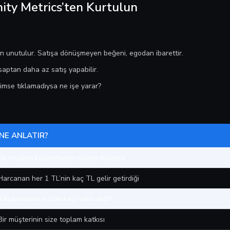
ity Metrics’ten Kurtulun
n unutulur. Satışa dönüşmeyen beğeni, egodan ibarettir.
esaptan daha az satış yapabilir.
imse tıklamadıysa ne işe yarar?
NE ANLATIR?
Bir müşteri kazanmanın reklam maliyeti
Harcanan her 1 TL’nin kaç TL gelir getirdiği
Tıklayanların yüzde kaçı satın aldı?
Bir müşterinin size toplam katkısı