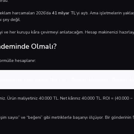
ordu.
 reklam harcamaları 2026’da
41 milyar TL
‘yi aştı. Ama işletmelerin yakl
 şey değil.
i ve her kuruşu kâra çevirmeyi anlatacağım. Hesap makinenizi hazırlayı
ndeminde Olmalı?
formülle hesaplanır:
Reklamdan Elde Edilen Net Kâr − Reklam Maliyeti) / Reklam Ma
niz. Ürün maliyetiniz 40.000 TL. Net kârınız 40.000 TL. ROI = (40.000 −
im sayısı” ve “beğeni” gibi metriklerle başarıyı ölçüyor. Bir gönderinin 