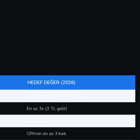
HEDEF DEĞER (2026)
Ürün fiyatının %15’inden az
En az 3x (3 TL gelir)
%2 ve üzeri
CPA’nın en az 3 katı