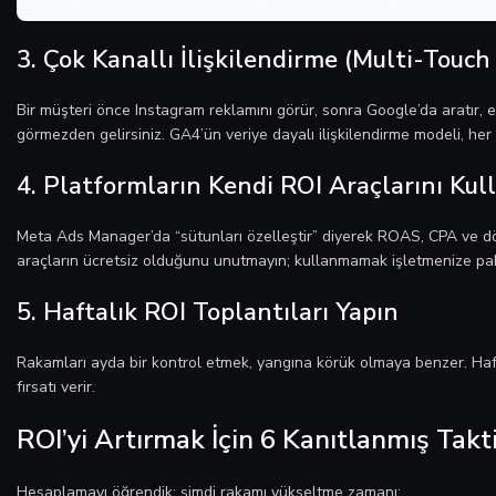
3. Çok Kanallı İlişkilendirme (Multi-Touch
Bir müşteri önce Instagram reklamını görür, sonra Google’da aratır, e
görmezden gelirsiniz. GA4’ün veriye dayalı ilişkilendirme modeli, her 
4. Platformların Kendi ROI Araçlarını Kul
Meta Ads Manager’da “sütunları özelleştir” diyerek ROAS, CPA ve d
araçların ücretsiz olduğunu unutmayın; kullanmamak işletmenize pah
5. Haftalık ROI Toplantıları Yapın
Rakamları ayda bir kontrol etmek, yangına körük olmaya benzer. Haft
fırsatı verir.
ROI’yi Artırmak İçin 6 Kanıtlanmış Takt
Hesaplamayı öğrendik; şimdi rakamı yükseltme zamanı: