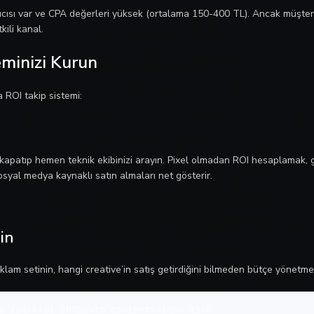
nıcısı var ve CPA değerleri yüksek (ortalama 150-400 TL). Ancak müşteri 
kili kanal.
minizi Kurun
 ROI takip sistemi:
ı kapatıp hemen teknik ekibinizi arayın. Pixel olmadan ROI hesaplamak, 
 sosyal medya kaynaklı satın almaları net gösterir.
in
klam setinin, hangi creative’in satış getirdiğini bilmeden bütçe yönet
z_indirimi_2026&utm_content=video_15sn