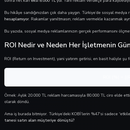
sonra net kârı
eksi 8.000 TL
‘ydi. Yani reklam verdikçe para kaybediy
Bu hikâye sandığınızdan çok daha yaygın. Türkiye’de sosyal medya
hesaplamıyor
. Rakamlar yanıltmasın; reklam vermekle kazanmak aynı
Bu yazıda, sosyal medya reklamlarınızın gerçek performansını ölçmey
ROI Nedir ve Neden Her İşletmenin Gü
ROI (Return on Investment), yani yatırım getirisi, en basit haliyle şu 
ROI (%) = [(
Örnek: Aylık 20.000 TL reklam harcamasıyla 80.000 TL ciro elde etti
olarak döndü.
Ama iş burada bitmiyor. Türkiye’deki KOBİ’lerin %47’si sadece “etkileş
tanesi satın alan müşteriye dönüştü?