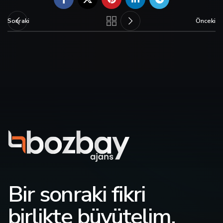
Sonraki
Önceki
Bir sonraki fikri
birlikte büyütelim.