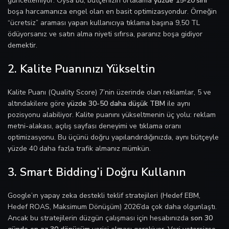
güncellemiyor. Oysa bu, bütçenizin ortalama
yüzde 15-20’sini
boşa harcamanıza engel olan en basit optimizasyondur. Örneğin
“ücretsiz” araması yapan kullanıcıya tıklama başına 9,50 TL
ödüyorsanız ve satın alma niyeti sıfırsa, paranız boşa gidiyor
demektir.
2. Kalite Puanınızı Yükseltin
Kalite Puanı (Quality Score) 7’nin üzerinde olan reklamlar, 5 ve
altındakilere göre
yüzde 30-50 daha düşük TBM
ile aynı
pozisyonu alabiliyor. Kalite puanını yükseltmenin üç yolu: reklam
metni-alakası, açılış sayfası deneyimi ve tıklama oranı
optimizasyonu. Bu üçünü doğru yapılandırdığınızda, aynı bütçeyle
yüzde 40 daha fazla trafik almanız mümkün.
3. Smart Bidding’i Doğru Kullanın
Google’ın yapay zeka destekli teklif stratejileri (Hedef EBM,
Hedef ROAS, Maksimum Dönüşüm) 2026’da çok daha olgunlaştı.
Ancak bu stratejilerin düzgün çalışması için hesabınızda
son 30