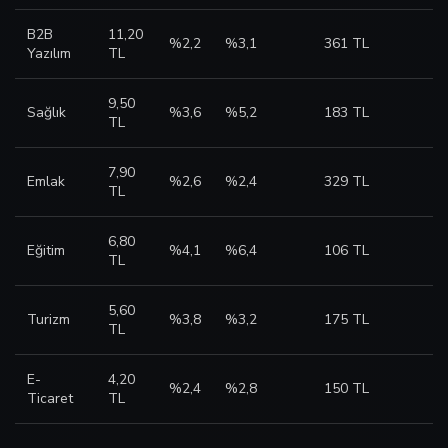
B2B
11,20
%2,2
%3,1
361 TL
Yazılım
TL
9,50
Sağlık
%3,6
%5,2
183 TL
TL
7,90
Emlak
%2,6
%2,4
329 TL
TL
6,80
Eğitim
%4,1
%6,4
106 TL
TL
5,60
Turizm
%3,8
%3,2
175 TL
TL
E-
4,20
%2,4
%2,8
150 TL
Ticaret
TL