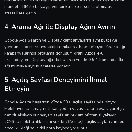
günde en az 30 dönüşüm
verisi olması gerekiyor. Veri yetersizse,
manuel TBM ile başlayıp veri biriktirdikten sonra otomatik
stratejilere geçin.
4. Arama Ağı ile Display Ağını Ayırın
Google Ads Search ve Display kampanyalarını aynı bütçeyle
yönetmek, performans takibini imkansız hale getiriyor. Arama ağı
kampanyalarında ortalama dönüşüm oranı yüzde 4-6
arasındayken, Display ağında bu oran yüzde 0,5-1 bandında. İki
ağı
mutlaka ayrı bütçelerle
yönetin.
5. Açılış Sayfası Deneyimini İhmal
Etmeyin
Google Ads’te başarının yüzde 50’si açılış sayfasında bitiyor.
Mobil uyumlu olmayan, 3 saniyeden yavaş açılan veya ziyaretçiye
net bir aksiyon sunmayan sayfalar, reklam bütçenizi yakıyor.
2026’da mobil trafik oranı yüzde 78’e ulaştı; açılış sayfanız mobil
öncelikli değilse, ciddi para kaybediyorsunuz.