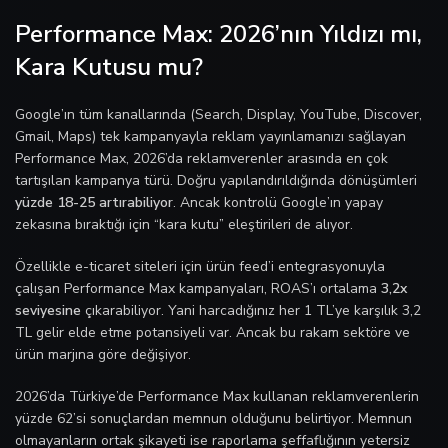
Performance Max: 2026’nın Yıldızı mı,
Kara Kutusu mu?
Google’ın tüm kanallarında (Search, Display, YouTube, Discover,
Gmail, Maps) tek kampanyayla reklam yayınlamanızı sağlayan
Performance Max, 2026’da reklamverenler arasında en çok
tartışılan kampanya türü. Doğru yapılandırıldığında dönüşümleri
yüzde 18-25 artırabiliyor
. Ancak kontrolü Google’ın yapay
zekasına bıraktığı için “kara kutu” eleştirileri de alıyor.
Özellikle e-ticaret siteleri için ürün feed’i entegrasyonuyla
çalışan Performance Max kampanyaları, ROAS’ı ortalama
3,2x
seviyesine
çıkarabiliyor. Yani harcadığınız her 1 TL’ye karşılık 3,2
TL gelir elde etme potansiyeli var. Ancak bu rakam sektöre ve
ürün marjına göre değişiyor.
2026’da Türkiye’de Performance Max kullanan reklamverenlerin
yüzde 62’si sonuçlardan memnun olduğunu belirtiyor. Memnun
olmayanların ortak şikayeti ise raporlama şeffaflığının yetersiz