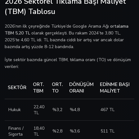
2026 Sektörel Tıklama Başı Maliyet
(TBM) Tablosu
2026’nın ilk çeyreğinde Türkiye’de Google Arama Ağı
ortalama
TBM 5,20 TL
olarak gerçekleşti. Bu rakam 2024’te 3,80 TL,
2025’te 4,60 TL idi. TL bazında ciddi bir artış var ancak dolar
bazında artış yüzde 8-12 bandında.
İşte sektör bazında güncel TBM, tıklama oranı (TO) ve dönüşüm
verileri:
ORT.
ORT.
DÖNÜŞÜM
EDINME BAŞI
SEKTÖR
TBM
TO
ORANI
MALIYET
22,40
Hukuk
%3,2
%4,8
467 TL
TL
Finans /
18,40
%2,8
%3,6
511 TL
Sigorta
TL