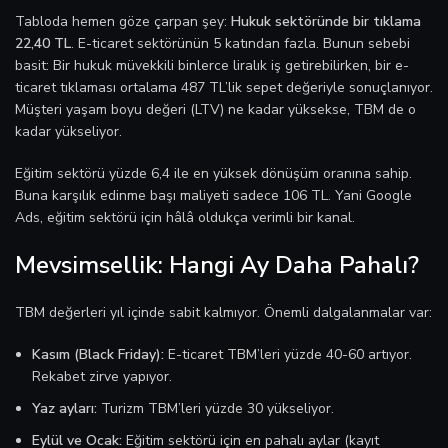
Tabloda hemen göze çarpan şey:
Hukuk sektöründe bir tıklama
22,40 TL
. E-ticaret sektörünün 5 katından fazla. Bunun sebebi
basit: Bir hukuk müvekkili binlerce liralık iş getirebilirken, bir e-
ticaret tıklaması ortalama 487 TL’lik sepet değeriyle sonuçlanıyor.
Müşteri yaşam boyu değeri (LTV) ne kadar yüksekse, TBM de o
kadar yükseliyor.
Eğitim sektörü yüzde 6,4 ile en yüksek dönüşüm oranına sahip.
Buna karşılık edinme başı maliyeti sadece 106 TL. Yani Google
Ads, eğitim sektörü için hâlâ oldukça verimli bir kanal.
Mevsimsellik: Hangi Ay Daha Pahalı?
TBM değerleri yıl içinde sabit kalmıyor. Önemli dalgalanmalar var:
Kasım (Black Friday):
E-ticaret TBM’leri yüzde 40-60 artıyor.
Rekabet zirve yapıyor.
Yaz ayları:
Turizm TBM’leri yüzde 30 yükseliyor.
Eylül ve Ocak:
Eğitim sektörü için en pahalı aylar (kayıt