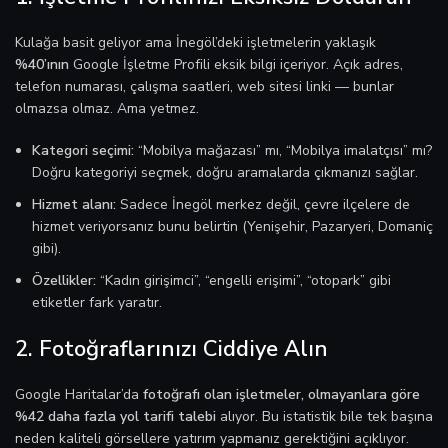
Kulağa basit geliyor ama İnegöl’deki işletmelerin yaklaşık
%40’ının
Google İşletme Profili eksik bilgi içeriyor. Açık adres,
telefon numarası, çalışma saatleri, web sitesi linki — bunlar
olmazsa olmaz. Ama yetmez.
Kategori seçimi:
“Mobilya mağazası” mı, “Mobilya imalatçısı” mı?
Doğru kategoriyi seçmek, doğru aramalarda çıkmanızı sağlar.
Hizmet alanı:
Sadece İnegöl merkez değil, çevre ilçelere de
hizmet veriyorsanız bunu belirtin (Yenişehir, Pazaryeri, Domaniç
gibi).
Özellikler:
“Kadın girişimci”, “engelli erişimi”, “otopark” gibi
etiketler fark yaratır.
2. Fotoğraflarınızı Ciddiye Alın
Google Haritalar’da
fotoğrafı olan işletmeler, olmayanlara göre
%42 daha fazla yol tarifi talebi
alıyor. Bu istatistik bile tek başına
neden kaliteli görsellere yatırım yapmanız gerektiğini açıklıyor.