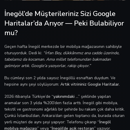
İnegöl’de Müşterileriniz Sizi Google
Haritalar’da Arıyor — Peki Bulabiliyor
mu?
Geçen hafta İnegöl merkezde bir mobilya mağazasının sahibiyle
oturuyorduk. Dedi ki:
“İrfan Bey, dükkânımız ana cadde üzerinde,
tabelamız da kocaman. Ama millet telefonundan bakmadan
gelmiyor artık. Google’a yazıyorlar, rakip çıkıyor.”
Bu cümleyi son 2 yılda sayısız İnegöllü esnaftan duydum. Ve
hepsine aynı şeyi söylüyorum:
Artık vitrininiz Google Haritalar.
2026 itibarıyla Türkiye’de
“yakınımdaki …”
şeklinde yapılan
aramalar son 3 yılda %200’den fazla arttı. İnegöl gibi mobilya,
tekstil ve gastronomi ağırlıklı bir şehirde bu rakam çok daha kritik.
Çünkü İstanbul’dan, Ankara’dan gelen toptancı da, burada oturan
yerli müşteri de aynı şeyi yapıyor: Telefonu çıkarıp
“İnegöl
mobilya mağazası”
veya
“İnegöl’de açık restoran”
yazıyor.