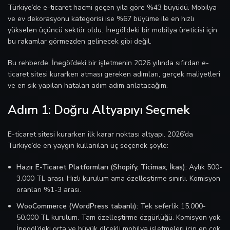
Türkiye’de e-ticaret hacmi geçen yıla göre %43 büyüdü. Mobilya
ve ev dekorasyonu kategorisi ise %67 büyüme ile en hızlı
yükselen üçüncü sektör oldu. İnegöl’deki bir mobilya üreticisi için
bu rakamlar görmezden gelinecek gibi değil.
Bu rehberde, İnegöl’deki bir işletmenin 2026 yılında sıfırdan e-
ticaret sitesi kurarken atması gereken adımları, gerçek maliyetleri
ve en sık yapılan hataları adım adım anlatacağım.
Adım 1: Doğru Altyapıyı Seçmek
E-ticaret sitesi kurarken ilk karar noktası altyapı. 2026’da
Türkiye’de en yaygın kullanılan üç seçenek şöyle:
Hazır E-Ticaret Platformları (Shopify, Ticimax, İkas):
Aylık 500-
3.000 TL arası. Hızlı kurulum ama özelleştirme sınırlı. Komisyon
oranları %1-3 arası.
WooCommerce (WordPress tabanlı):
Tek seferlik 15.000-
50.000 TL kurulum. Tam özelleştirme özgürlüğü. Komisyon yok.
İnegöl’deki orta ve büyük ölçekli mobilya işletmeleri için en çok