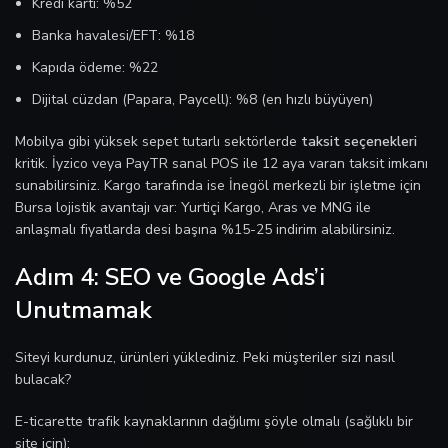
Kredi kartı: %52
Banka havalesi/EFT: %18
Kapıda ödeme: %22
Dijital cüzdan (Papara, Paycell): %8 (en hızlı büyüyen)
Mobilya gibi yüksek sepet tutarlı sektörlerde
taksit seçenekleri
kritik. İyzico veya PayTR sanal POS ile 12 aya varan taksit imkanı
sunabilirsiniz. Kargo tarafında ise İnegöl merkezli bir işletme için
Bursa lojistik avantajı var: Yurtiçi Kargo, Aras ve MNG ile
anlaşmalı fiyatlarda desi başına %15-25 indirim alabilirsiniz.
Adım 4: SEO ve Google Ads’i
Unutmamak
Siteyi kurdunuz, ürünleri yüklediniz. Peki müşteriler sizi nasıl
bulacak?
E-ticarette trafik kaynaklarının dağılımı şöyle olmalı (sağlıklı bir
site için):