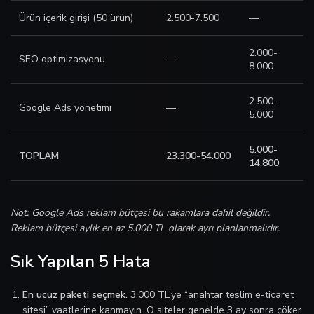
Ürün içerik girişi (50 ürün)
2.500-7.500
—
2.000-
SEO optimizasyonu
—
8.000
2.500-
Google Ads yönetimi
—
5.000
5.000-
TOPLAM
23.300-54.000
14.800
Not: Google Ads reklam bütçesi bu rakamlara dahil değildir.
Reklam bütçesi aylık en az 5.000 TL olarak ayrı planlanmalıdır.
Sık Yapılan 5 Hata
En ucuz paketi seçmek.
3.000 TL’ye “anahtar teslim e-ticaret
sitesi” vaatlerine kanmayın. O siteler genelde 3 ay sonra çöker