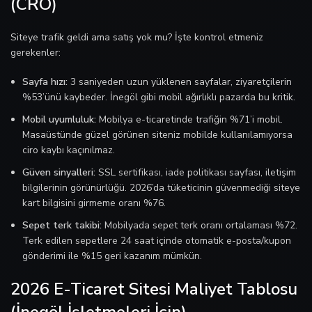
(CRO)
Siteye trafik geldi ama satış yok mu? İşte kontrol etmeniz
gerekenler:
Sayfa hızı:
3 saniyeden uzun yüklenen sayfalar, ziyaretçilerin
%53’ünü kaybeder. İnegöl gibi mobil ağırlıklı pazarda bu kritik.
Mobil uyumluluk:
Mobilya e-ticaretinde trafiğin %71’i mobil.
Masaüstünde güzel görünen siteniz mobilde kullanılamıyorsa
ciro kaybı kaçınılmaz.
Güven sinyalleri:
SSL sertifikası, iade politikası sayfası, iletişim
bilgilerinin görünürlüğü. 2026’da tüketicinin güvenmediği siteye
kart bilgisini girmeme oranı %76.
Sepet terk takibi:
Mobilyada sepet terk oranı ortalaması %72.
Terk edilen sepetlere 24 saat içinde otomatik e-posta/kupon
gönderimi ile %15 geri kazanım mümkün.
2026 E-Ticaret Sitesi Maliyet Tablosu