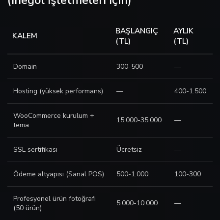
(İnegöl İşletmeleri İçin)
BAŞLANGIÇ
AYLIK
KALEM
(TL)
(TL)
Domain
300-500
—
Hosting (yüksek performans)
—
400-1.500
WooCommerce kurulum +
15.000-35.000
—
tema
SSL sertifikası
Ücretsiz
—
Ödeme altyapısı (Sanal POS)
500-1.000
100-300
Profesyonel ürün fotoğrafı
5.000-10.000
—
(50 ürün)