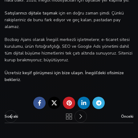
hâlâ bakir. 2026, İnegöl mobilyacıları için dijitalde yer kapma yılı.
Satışlarınızı dijitale taşımak
için en doğru zaman şimdi. Çünkü
rakipleriniz de bunu fark ediyor ve geç kalan, pastadan pay
alamaz.
Bozbay Ajans olarak İnegöl merkezli işletmelere; e-ticaret sitesi
kurulumu, ürün fotoğrafçılığı, SEO ve Google Ads yönetimi dahil
tüm dijital büyüme hizmetlerini tek çatı altında sunuyoruz. Sitenizi
kurup bırakmıyoruz; büyütüyoruz.
Ücretsiz keşif görüşmesi için bize ulaşın. İnegöl’deki ofisimize
bekleriz.
Sonraki
Önceki