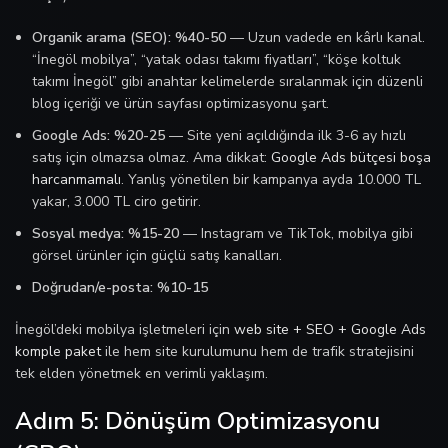
Organik arama (SEO): %40-50
— Uzun vadede en kârlı kanal.
“İnegöl mobilya”, “yatak odası takımı fiyatları”, “köşe koltuk
takımı İnegöl” gibi anahtar kelimelerde sıralanmak için düzenli
blog içeriği ve ürün sayfası optimizasyonu şart.
Google Ads: %20-25
— Site yeni açıldığında ilk 3-6 ay hızlı
satış için olmazsa olmaz. Ama dikkat:
Google Ads bütçesi boşa
harcanmamalı
. Yanlış yönetilen bir kampanya ayda 10.000 TL
yakar, 3.000 TL ciro getirir.
Sosyal medya: %15-20
— Instagram ve TikTok, mobilya gibi
görsel ürünler için güçlü satış kanalları.
Doğrudan/e-posta: %10-15
İnegöl’deki mobilya işletmeleri için
web site + SEO + Google Ads
komple paket
ile hem site kurulumunu hem de trafik stratejisini
tek elden yönetmek en verimli yaklaşım.
Adım 5: Dönüşüm Optimizasyonu