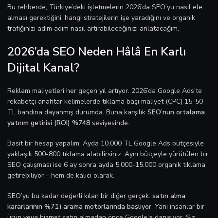
Bu rehberde, Türkiye’deki işletmelerin 2026’da SEO’yu nasıl ele
alması gerektiğini, hangi stratejilerin işe yaradığını ve organik
trafiğinizi adım adım nasıl artırabileceğinizi anlatacağım.
2026’da SEO Neden Hâlâ En Karlı
Dijital Kanal?
Reklam maliyetleri her geçen yıl artıyor. 2026’da Google Ads’te
rekabetçi anahtar kelimelerde tıklama başı maliyet (CPC) 15-50
TL bandına dayanmış durumda. Buna karşılık
SEO’nun ortalama
yatırım getirisi (ROI) %748
seviyesinde.
Basit bir hesap yapalım: Ayda 10.000 TL Google Ads bütçesiyle
yaklaşık 500-800 tıklama alabilirsiniz. Aynı bütçeyle yürütülen bir
SEO çalışması ise 6 ay sonra ayda 5.000-15.000 organik tıklama
getirebiliyor – hem de kalıcı olarak.
SEO’yu bu kadar değerli kılan bir diğer gerçek:
satın alma
kararlarının %71’i arama motorlarında başlıyor
. Yani insanlar bir
ürün veya hizmet satın almadan önce Google’a danışıyor. Siz