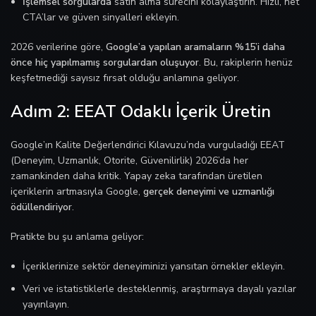
İşlemsel sorgularda
satın alma sürecini kolaylaştırın. Hızlı, net
CTA’lar ve güven sinyalleri ekleyin.
2026 verilerine göre,
Google’a yapılan aramaların %15’i daha
önce hiç yapılmamış sorgulardan oluşuyor
. Bu, rakiplerin henüz
keşfetmediği sayısız fırsat olduğu anlamına geliyor.
Adım 2: EEAT Odaklı İçerik Üretin
Google’ın Kalite Değerlendirici Kılavuzu’nda vurguladığı EEAT
(Deneyim, Uzmanlık, Otorite, Güvenilirlik) 2026’da her
zamankinden daha kritik. Yapay zeka tarafından üretilen
içeriklerin artmasıyla Google,
gerçek deneyimi ve uzmanlığı
ödüllendiriyor
.
Pratikte bu şu anlama geliyor:
İçeriklerinize sektör deneyiminizi yansıtan örnekler ekleyin.
Veri ve istatistiklerle desteklenmiş, araştırmaya dayalı yazılar
yayınlayın.