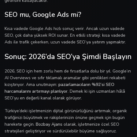
getirisini katlayacaktır.
SEO mu, Google Ads mi?
Kısa vadede Google Ads hızlı sonuç verir. Ancak uzun vadede
SEO, çok daha yüksek ROI sunar. En etkili strateji: kısa vadede
Ads ile trafik çekerken, uzun vadede SEO’ya yatırım yapmaktır.
Sonuç: 2026’da SEO’ya Şimdi Başlayın
2026, SEO için hem zorlu hem de fırsatlarla dolu bir yıl. Google’ın
AI Overviews ve sıfır tıklamalı aramalar gibi yenilikleri rekabeti
kızıştırıyor. Ama unutmayın:
pazarlamacıların %92’si SEO
harcamalarını artırmayı planlıyor
. Demek ki işin uzmanları hâlâ
SEO’yu en değerli kanal olarak görüyor.
Türkiye’deki işletmenizin dijital görünürlüğünü artırmak, organik
trafiğinizi büyütmek ve rakiplerinizin önüne geçmek için bugün
harekete geçin.
Bozbay Ajans
olarak, işletmenize özel SEO
stratejileri geliştiriyor ve sürdürülebilir büyüme sağlıyoruz.