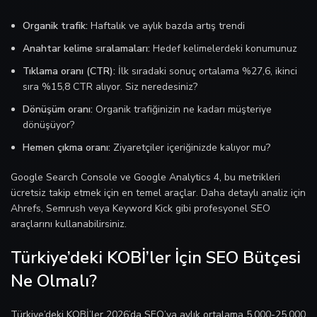
Organik trafik:
Haftalık ve aylık bazda artış trendi
Anahtar kelime sıralamaları:
Hedef kelimelerdeki konumunuz
Tıklama oranı (CTR):
İlk sıradaki sonuç ortalama %27,6, ikinci
sıra %15,8 CTR alıyor. Siz neredesiniz?
Dönüşüm oranı:
Organik trafiğinizin ne kadarı müşteriye
dönüşüyor?
Hemen çıkma oranı:
Ziyaretçiler içeriğinizde kalıyor mu?
Google Search Console ve Google Analytics 4, bu metrikleri
ücretsiz takip etmek için en temel araçlar. Daha detaylı analiz için
Ahrefs, Semrush veya Keyword Kick gibi profesyonel SEO
araçlarını kullanabilirsiniz.
Türkiye’deki KOBİ’ler İçin SEO Bütçesi
Ne Olmalı?
Türkiye’deki KOBİ’ler 2026’da SEO’ya aylık ortalama 5.000-25.000