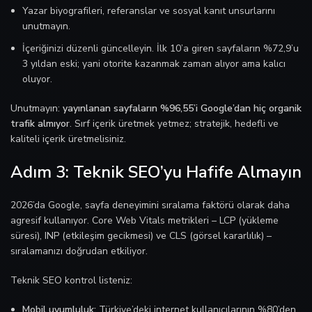
Yazar biyografileri, referanslar ve sosyal kanıt unsurlarını
unutmayın.
İçeriğinizi düzenli güncelleyin. İlk 10’a giren sayfaların %72,9’u
3 yıldan eski; yani otorite kazanmak zaman alıyor ama kalıcı
oluyor.
Unutmayın:
yayınlanan sayfaların %96,55’i Google’dan hiç organik
trafik almıyor
. Sırf içerik üretmek yetmez; stratejik, hedefli ve
kaliteli içerik üretmelisiniz.
Adım 3: Teknik SEO’yu Hafife Almayın
2026’da Google, sayfa deneyimini sıralama faktörü olarak daha
agresif kullanıyor. Core Web Vitals metrikleri – LCP (yükleme
süresi), INP (etkileşim gecikmesi) ve CLS (görsel kararlılık) –
sıralamanızı doğrudan etkiliyor.
Teknik SEO kontrol listeniz:
Mobil uyumluluk:
Türkiye’deki internet kullanıcılarının %80’den