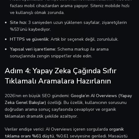
fazlası mobil cihazlardan arama yapıyor. Siteniz mobilde hızlı
ve kullanışlı olmak zorunda.
Site hızı:
3 saniyeden uzun yüklenen sayfalar, ziyaretçilerin
%53’ünü kaybediyor.
HTTPS ve güvenlik:
Artık bir seçenek değil, zorunluluk.
Yapısal veri işaretleme:
Schema markup ile arama
sonuçlarında zengin snippet’ler elde edin.
Adım 4: Yapay Zeka Çağında Sıfır
Tıklamalı Aramalara Hazırlanın
2026’nın en büyük SEO gündemi:
Google’ın AI Overviews (Yapay
Zeka Genel Bakışlar)
özelliği. Bu özellik, kullanıcının sorusunu
doğrudan arama sonuç sayfasında cevaplıyor ve organik
tıklamaları dramatik şekilde azaltıyor.
Veriler endişe verici: AI Overviews içeren sorgularda
organik
tıklama oranı %61 düştü
, %0,61 seviyesine geriledi. Masaüstü