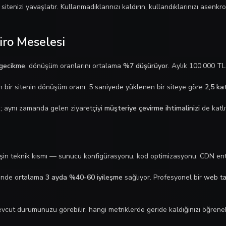
sitenizi yavaşlatır. Kullanmadıklarınızı kaldırın, kullandıklarınızı ase
iro Meselesi
 gecikme
, dönüşüm oranlarını ortalama
%7 düşürüyor
. Aylık 100.000 TL 
 bir sitenin dönüşüm oranı, 5 saniyede yüklenen bir siteye göre
2,5 ka
; aynı zamanda gelen ziyaretçiyi
müşteriye çevirme ihtimalinizi
de katl
k işin teknik kısmı — sunucu konfigürasyonu, kod optimizasyonu, CDN en
rinde ortalama
3 ayda %40-60 iyileşme
sağlıyor. Profesyonel bir
web ta
vcut durumunuzu görebilir, hangi metriklerde geride kaldığınızı öğrenebi