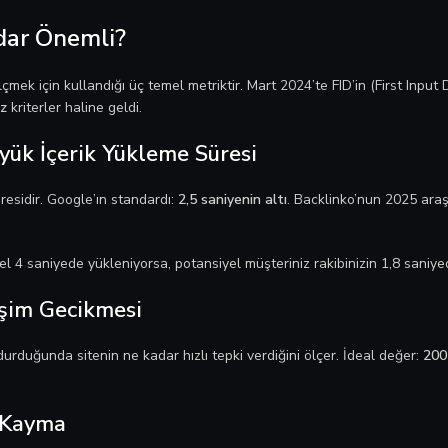
dar Önemli?
mek için kullandığı üç temel metriktir. Mart 2024’te FID’in (First Input 
z
kriterler haline geldi.
yük İçerik Yükleme Süresi
esidir. Google’ın standardı:
2,5 saniyenin altı
. Backlinko’nun 2025 araş
el 4 saniyede yükleniyorsa, potansiyel müşteriniz rakibinizin 1,8 saniy
eşim Gecikmesi
durduğunda sitenin ne kadar hızlı tepki verdiğini ölçer. İdeal değer:
200 
l Kayma