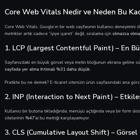
Core Web Vitals Nedir ve Neden Bu Ka
Core Web Vitals, Google’ın bir web sayfasının kullanıcı deneyimini ölç
metrikler artık sadece “iyiye işaret” değil, sıralama için
olmazsa olma
1. LCP (Largest Contentful Paint) – En Bü
Sayfanızdaki en büyük görsel veya metin bloğunun ekrana gelme sür
sayfada yer alma ihtimali %31 daha düşük
.
Pratikte bu ne demek? E-ticaret sitenizin ürün sayfasındaki ana görs
2. INP (Interaction to Next Paint) – Etkil
Kullanıcı bir butona tıkladığında, menüyü açtığında veya bir form dol
sitelerinin
%47’si
bu metriği karşılayamıyor.
3. CLS (Cumulative Layout Shift) – Görse