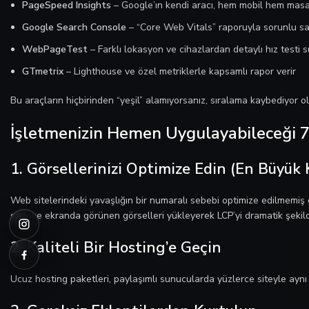
PageSpeed Insights
– Google’ın kendi aracı, hem mobil hem masa
Google Search Console
– “Core Web Vitals” raporuyla sorunlu sayf
WebPageTest
– Farklı lokasyon ve cihazlardan detaylı hız testi 
GTmetrix
– Lighthouse ve özel metriklerle kapsamlı rapor verir
Bu araçların hiçbirinden “yeşil” alamıyorsanız, sıralama kaybediyor o
İşletmenizin Hemen Uygulayabileceği 
1. Görsellerinizi Optimize Edin (En Büyük
Web sitelerindeki yavaşlığın bir numaralı sebebi optimize edilmemiş
sadece ekranda görünen görselleri yükleyerek LCP’yi dramatik şekilde
2. Kaliteli Bir Hosting’e Geçin
Ucuz hosting paketleri, paylaşımlı sunucularda yüzlerce siteyle aynı k