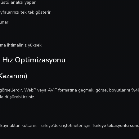
üstü analizi yapar
alarınızı tek tek gösterir
sunar
lma ihtimaliniz yüksek.
7 Hız Optimizasyonu
 Kazanım)
 görsellerdir. WebP veya AVIF formatına geçmek, görsel boyutlarını
%40
 düşürebilirsiniz.
aynakları kullanır. Türkiye’deki işletmeler için
Türkiye lokasyonlu sun