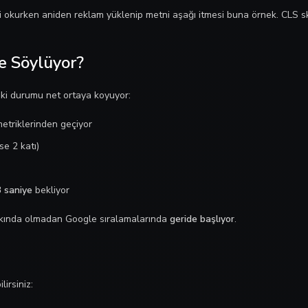
ri okurken aniden reklam yüklenip metni aşağı itmesi buna örnek. CLS 
e Söylüyor?
ki durumu net ortaya koyuyor:
triklerinden geçiyor
e 2 katı)
3 saniye
bekliyor
farkında olmadan Google sıralamalarında
geride başlıyor
.
irsiniz: