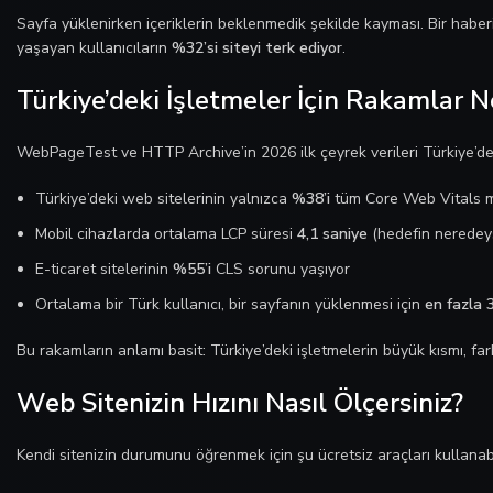
Sayfa yüklenirken içeriklerin beklenmedik şekilde kayması. Bir habe
yaşayan kullanıcıların
%32’si siteyi terk ediyor
.
Türkiye’deki İşletmeler İçin Rakamlar N
WebPageTest ve HTTP Archive’in 2026 ilk çeyrek verileri Türkiye’de
Türkiye’deki web sitelerinin yalnızca
%38’i
tüm Core Web Vitals me
Mobil cihazlarda ortalama LCP süresi
4,1 saniye
(hedefin neredeys
E-ticaret sitelerinin
%55’i
CLS sorunu yaşıyor
Ortalama bir Türk kullanıcı, bir sayfanın yüklenmesi için
en fazla 
Bu rakamların anlamı basit: Türkiye’deki işletmelerin büyük kısmı, 
Web Sitenizin Hızını Nasıl Ölçersiniz?
Kendi sitenizin durumunu öğrenmek için şu ücretsiz araçları kullanabil