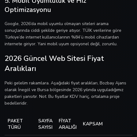
5. Mobil Uyumluluk ve Hız
Optimizasyonu
Google, 2026’da mobil uyumlu olmayan siteleri arama
sonuçlarında ciddi şekilde geriye atıyor. TÜİK verilerine göre
Türkiye’de internet kullanıcılarının %84’ü mobil cihazlardan
internete giriyor. Yani mobil uyum opsiyonel değil, zorunlu.
2026 Güncel Web Sitesi Fiyat
Aralıkları
Peki gelelim rakamlara. Aşağıdaki fiyat aralıkları, Bozbay Ajans
olarak İnegöl ve Bursa bölgesinde 2026 yılında uyguladığımız
paketleri yansıtır. Not: Bu fiyatlar KDV hariç, ortalama proje
bedelleridir.
PAKET
SAYFA
FIYAT
KAPSAM
TÜRÜ
SAYISI
ARALIĞI