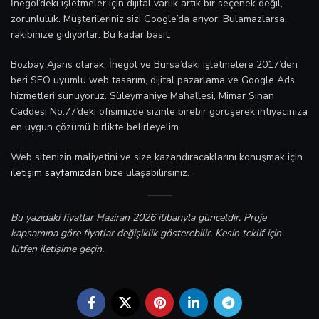
İnegöl’deki işletmeler için dijital varlık artık bir seçenek değil,
zorunluluk. Müşterileriniz sizi Google’da arıyor. Bulamazlarsa,
rakibinize gidiyorlar. Bu kadar basit.
Bozbay Ajans olarak, İnegöl ve Bursa’daki işletmelere 2017’den
beri SEO uyumlu web tasarım, dijital pazarlama ve Google Ads
hizmetleri sunuyoruz. Süleymaniye Mahallesi, Mimar Sinan
Caddesi No:77’deki ofisimizde sizinle birebir görüşerek ihtiyacınıza
en uygun çözümü birlikte belirleyelim.
Web sitenizin maliyetini ve size kazandıracaklarını konuşmak için
iletişim sayfamızdan
bize ulaşabilirsiniz.
Bu yazıdaki fiyatlar Haziran 2026 itibarıyla günceldir. Proje
kapsamına göre fiyatlar değişiklik gösterebilir. Kesin teklif için
lütfen iletişime geçin.