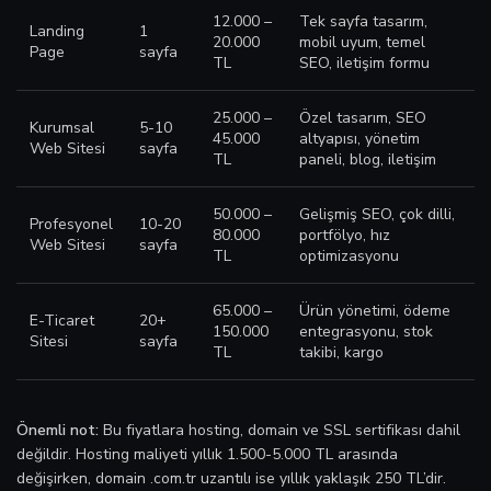
12.000 –
Tek sayfa tasarım,
Landing
1
20.000
mobil uyum, temel
Page
sayfa
TL
SEO, iletişim formu
25.000 –
Özel tasarım, SEO
Kurumsal
5-10
45.000
altyapısı, yönetim
Web Sitesi
sayfa
TL
paneli, blog, iletişim
50.000 –
Gelişmiş SEO, çok dilli,
Profesyonel
10-20
80.000
portfölyo, hız
Web Sitesi
sayfa
TL
optimizasyonu
65.000 –
Ürün yönetimi, ödeme
E-Ticaret
20+
150.000
entegrasyonu, stok
Sitesi
sayfa
TL
takibi, kargo
Önemli not:
Bu fiyatlara hosting, domain ve SSL sertifikası dahil
değildir. Hosting maliyeti yıllık 1.500-5.000 TL arasında
değişirken, domain .com.tr uzantılı ise yıllık yaklaşık 250 TL’dir.