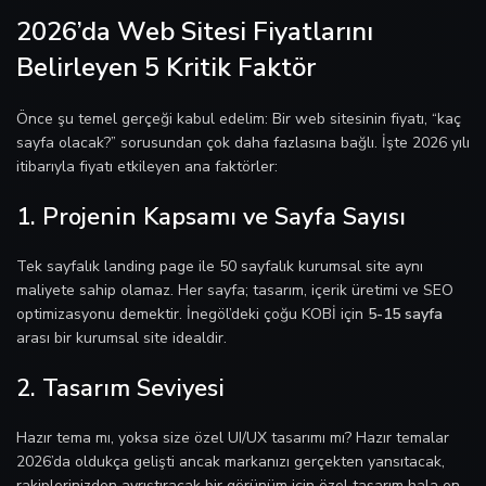
2026’da Web Sitesi Fiyatlarını
Belirleyen 5 Kritik Faktör
Önce şu temel gerçeği kabul edelim: Bir web sitesinin fiyatı, “kaç
sayfa olacak?” sorusundan çok daha fazlasına bağlı. İşte 2026 yılı
itibarıyla fiyatı etkileyen ana faktörler:
1. Projenin Kapsamı ve Sayfa Sayısı
Tek sayfalık landing page ile 50 sayfalık kurumsal site aynı
maliyete sahip olamaz. Her sayfa; tasarım, içerik üretimi ve SEO
optimizasyonu demektir. İnegöl’deki çoğu KOBİ için
5-15 sayfa
arası bir kurumsal site idealdir.
2. Tasarım Seviyesi
Hazır tema mı, yoksa size özel UI/UX tasarımı mı? Hazır temalar
2026’da oldukça gelişti ancak markanızı gerçekten yansıtacak,
rakiplerinizden ayrıştıracak bir görünüm için özel tasarım hala en