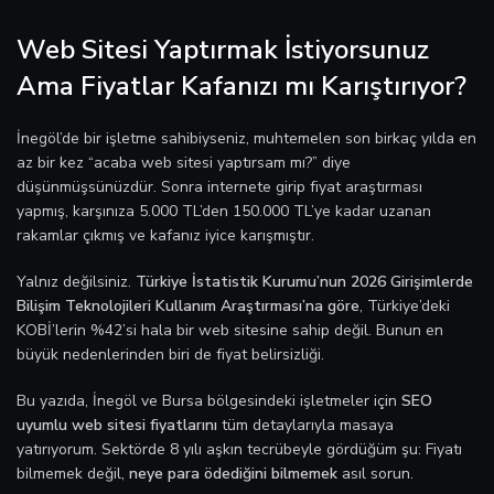
Web Sitesi Yaptırmak İstiyorsunuz
Ama Fiyatlar Kafanızı mı Karıştırıyor?
İnegöl’de bir işletme sahibiyseniz, muhtemelen son birkaç yılda en
az bir kez “acaba web sitesi yaptırsam mı?” diye
düşünmüşsünüzdür. Sonra internete girip fiyat araştırması
yapmış, karşınıza 5.000 TL’den 150.000 TL’ye kadar uzanan
rakamlar çıkmış ve kafanız iyice karışmıştır.
Yalnız değilsiniz.
Türkiye İstatistik Kurumu’nun 2026 Girişimlerde
Bilişim Teknolojileri Kullanım Araştırması’na göre
, Türkiye’deki
KOBİ’lerin %42’si hala bir web sitesine sahip değil. Bunun en
büyük nedenlerinden biri de fiyat belirsizliği.
Bu yazıda, İnegöl ve Bursa bölgesindeki işletmeler için
SEO
uyumlu web sitesi fiyatlarını
tüm detaylarıyla masaya
yatırıyorum. Sektörde 8 yılı aşkın tecrübeyle gördüğüm şu: Fiyatı
bilmemek değil,
neye para ödediğini bilmemek
asıl sorun.