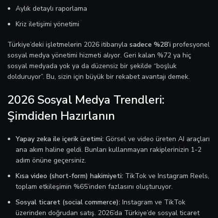
Aylık detaylı raporlama
Kriz iletişimi yönetimi
Türkiye’deki işletmelerin 2026 itibarıyla
sadece %28’i
profesyonel
sosyal medya yönetimi hizmeti alıyor. Geri kalan %72 ya hiç
sosyal medyada yok ya da düzensiz bir şekilde “boşluk
dolduruyor”. Bu, sizin için büyük bir rekabet avantajı demek.
2026 Sosyal Medya Trendleri:
Şimdiden Hazırlanın
Yapay zeka ile içerik üretimi:
Görsel ve video üreten AI araçları
ana akım haline geldi. Bunları kullanmayan rakiplerinizin 1-2
adım önüne geçersiniz.
Kısa video (short-form) hakimiyeti:
TikTok ve Instagram Reels,
toplam etkileşimin %65’inden fazlasını oluşturuyor.
Sosyal ticaret (social commerce):
Instagram ve TikTok
üzerinden doğrudan satış. 2026’da Türkiye’de sosyal ticaret