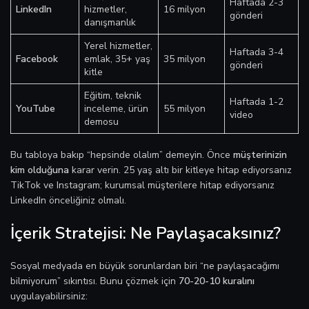
Haftada 2-3
LinkedIn
hizmetler,
16 milyon
gönderi
danışmanlık
Yerel hizmetler,
Haftada 3-4
Facebook
emlak, 35+ yaş
35 milyon
gönderi
kitle
Eğitim, teknik
Haftada 1-2
YouTube
inceleme, ürün
55 milyon
video
demosu
Bu tabloya bakıp “hepsinde olalım” demeyin. Önce
müşterinizin
kim olduğuna
karar verin. 25 yaş altı bir kitleye hitap ediyorsanız
TikTok ve Instagram; kurumsal müşterilere hitap ediyorsanız
LinkedIn önceliğiniz olmalı.
İçerik Stratejisi: Ne Paylaşacaksınız?
Sosyal medyada en büyük sorunlardan biri “ne paylaşacağımı
bilmiyorum” sıkıntısı. Bunu çözmek için
70-20-10 kuralını
uygulayabilirsiniz: