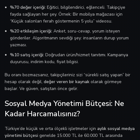
%70 değer içeriği:
Eğitici, bilgilendirici, eğlenceli. Takipçiye
fayda sağlayan her şey. Örnek: Bir mobilya mağazası için
“Küçük salonları ferah göstermenin 5 yolu” videosu.
%20 etkileşim içeriği:
Anket, soru-cevap, yorum isteyen
gönderiler. Algoritmanın sevdiği şey: insanların durup yorum
yazması.
%10 satış içeriği:
Doğrudan ürün/hizmet tanıtımı. Kampanya
duyurusu, indirim kodu, fiyat bilgisi.
Bu oranı bozmazsanız, takipçileriniz sizi “sürekli satış yapan” bir
hesap olarak değil,
değer veren bir kaynak
olarak görmeye
başlar. Ve güven, satıştan önce gelir.
Sosyal Medya Yönetimi Bütçesi: Ne
Kadar Harcamalısınız?
Türkiye’de küçük ve orta ölçekli işletmeler için
aylık sosyal medya
yönetimi bütçesi
genelde 15.000 TL ile 60.000 TL arasında