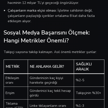
hacminin 12 milyar TL’yi geçeceği öngörülüyor.
Çalışanların marka elçisi olması:
İşletme sahibinin değil,
çalışanların paylaştığı içerikler ortalama 8 kat daha fazla
etkileşim alıyor.
Sosyal Medya Başarısını Ölçmek:
Hangi Metrikler Önemli?
Takipçi sayısına takılıp kalmayın. Asıl önemli metrikler şunlar:
SAĞLIKLI
METRIK
NE ANLAMA GELIR?
ARALIK
Etkileşim
Gönderinizin kaç kişiyi
%2-5
oranı
harekete geçirdiği
Gönderinizi kaç tekil hesap
Erişim
Takipçinin %30+
gördü
Tıklama
Linke tıklayanların oranı
%1-3