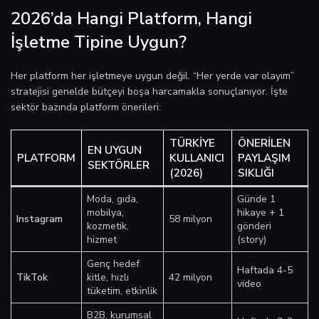
2026’da Hangi Platform, Hangi
İşletme Tipine Uygun?
Her platform her işletmeye uygun değil. “Her yerde var olayım”
stratejisi genelde bütçeyi boşa harcamakla sonuçlanıyor. İşte
sektör bazında platform önerileri:
TÜRKIYE
ÖNERILEN
EN UYGUN
PLATFORM
KULLANICI
PAYLAŞIM
SEKTÖRLER
(2026)
SIKLIĞI
Moda, gıda,
Günde 1
mobilya,
hikaye + 1
Instagram
58 milyon
kozmetik,
gönderi
hizmet
(story)
Genç hedef
Haftada 4-5
TikTok
kitle, hızlı
42 milyon
video
tüketim, etkinlik
B2B, kurumsal