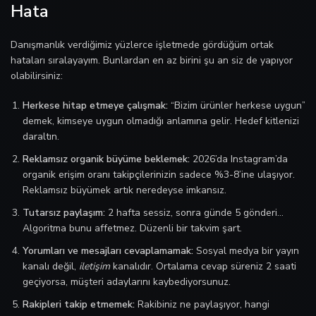
Hata
Danışmanlık verdiğimiz yüzlerce işletmede gördüğüm ortak
hataları sıralayayım. Bunlardan en az birini şu an siz de yapıyor
olabilirsiniz:
Herkese hitap etmeye çalışmak:
“Bizim ürünler herkese uygun”
demek, kimseye uygun olmadığı anlamına gelir. Hedef kitlenizi
daraltın.
Reklamsız organik büyüme beklemek:
2026’da Instagram’da
organik erişim oranı takipçilerinizin sadece %3-8’ine ulaşıyor.
Reklamsız büyümek artık neredeyse imkansız.
Tutarsız paylaşım:
2 hafta sessiz, sonra günde 5 gönderi…
Algoritma bunu affetmez. Düzenli bir takvim şart.
Yorumları ve mesajları cevaplamamak:
Sosyal medya bir yayın
kanalı değil,
iletişim
kanalıdır. Ortalama cevap süreniz 2 saati
geçiyorsa, müşteri adaylarını kaybediyorsunuz.
Rakipleri takip etmemek:
Rakibiniz ne paylaşıyor, hangi