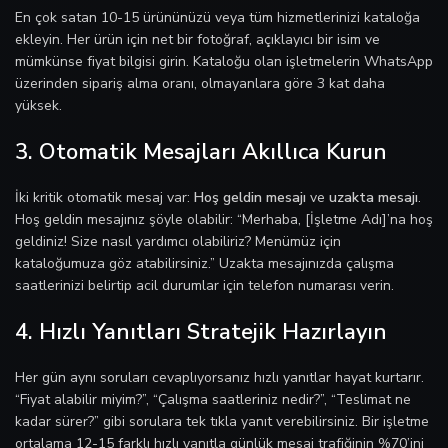
En çok satan 10-15 ürününüzü veya tüm hizmetlerinizi kataloğa
ekleyin. Her ürün için net bir fotoğraf, açıklayıcı bir isim ve
mümkünse fiyat bilgisi girin. Kataloğu olan işletmelerin WhatsApp
üzerinden sipariş alma oranı, olmayanlara göre 3 kat daha
yüksek.
3. Otomatik Mesajları Akıllıca Kurun
İki kritik otomatik mesaj var:
Hoş geldin mesajı
ve
uzakta mesajı
.
Hoş geldin mesajınız şöyle olabilir: “Merhaba, [İşletme Adı]’na hoş
geldiniz! Size nasıl yardımcı olabiliriz? Menümüz için
kataloğumuza göz atabilirsiniz.” Uzakta mesajınızda çalışma
saatlerinizi belirtip acil durumlar için telefon numarası verin.
4. Hızlı Yanıtları Stratejik Hazırlayın
Her gün aynı soruları cevaplıyorsanız hızlı yanıtlar hayat kurtarır.
“Fiyat alabilir miyim?”, “Çalışma saatleriniz nedir?”, “Teslimat ne
kadar sürer?” gibi sorulara tek tıkla yanıt verebilirsiniz. Bir işletme
ortalama 12-15 farklı hızlı yanıtla günlük mesaj trafiğinin %70’ini