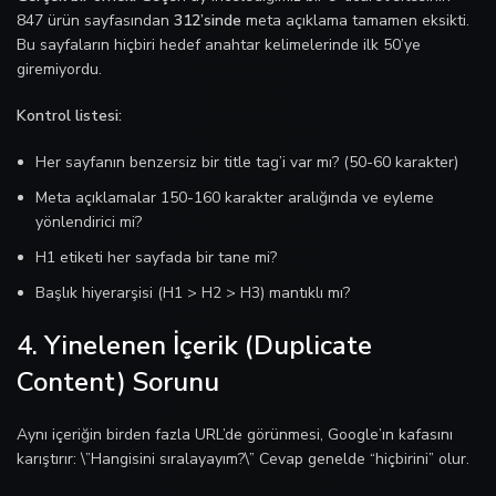
847 ürün sayfasından
312’sinde
meta açıklama tamamen eksikti.
Bu sayfaların hiçbiri hedef anahtar kelimelerinde ilk 50’ye
giremiyordu.
Kontrol listesi:
Her sayfanın benzersiz bir title tag’i var mı? (50-60 karakter)
Meta açıklamalar 150-160 karakter aralığında ve eyleme
yönlendirici mi?
H1 etiketi her sayfada bir tane mi?
Başlık hiyerarşisi (H1 > H2 > H3) mantıklı mı?
4. Yinelenen İçerik (Duplicate
Content) Sorunu
Aynı içeriğin birden fazla URL’de görünmesi, Google’ın kafasını
karıştırır: \”Hangisini sıralayayım?\” Cevap genelde “hiçbirini” olur.