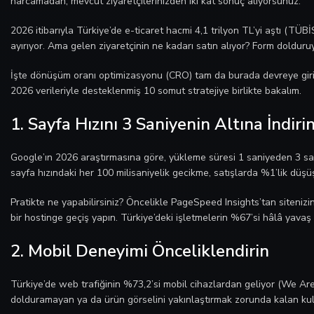
harcamadan, mevcut ziyaretçilerinizden iki kat sonuç alıyorsunuz.
2026 itibarıyla Türkiye’de e-ticaret hacmi 4,1 trilyon TL’yi aştı (TÜBİ
ayırıyor. Ama gelen ziyaretçinin ne kadarı satın alıyor? Form dolduruy
İşte dönüşüm oranı optimizasyonu (CRO) tam da burada devreye giriy
2026 verileriyle desteklenmiş 10 somut stratejiye birlikte bakalım.
1. Sayfa Hızını 3 Saniyenin Altına İndiri
Google’ın 2026 araştırmasına göre, yükleme süresi 1 saniyeden 3 sani
sayfa hızındaki her 100 milisaniyelik gecikme, satışlarda %1’lik düş
Pratikte ne yapabilirsiniz? Öncelikle PageSpeed Insights’tan sitenizi
bir hostinge geçiş yapın. Türkiye’deki işletmelerin %67’si hâlâ yavaş 
2. Mobil Deneyimi Önceliklendirin
Türkiye’de web trafiğinin %73,2’si mobil cihazlardan geliyor (We A
dolduramayan ya da ürün görselini yakınlaştırmak zorunda kalan kullan