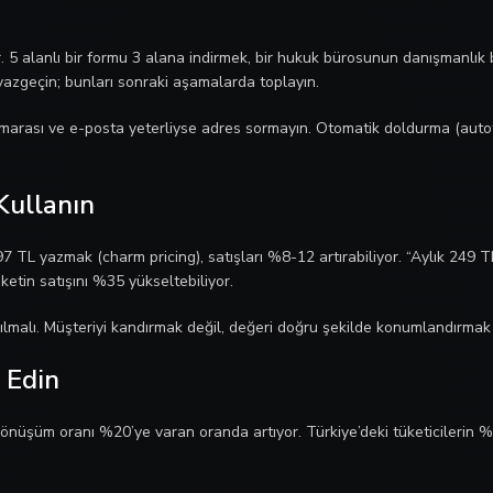
5 alanlı bir formu 3 alana indirmek, bir hukuk bürosunun danışmanlık baş
en vazgeçin; bunları sonraki aşamalarda toplayın.
umarası ve e-posta yeterliyse adres sormayın. Otomatik doldurma (autofil
 Kullanın
7 TL yazmak (charm pricing), satışları %8-12 artırabiliyor. “Aylık 249 TL
ketin satışını %35 yükseltebiliyor.
anılmalı. Müşteriyi kandırmak değil, değeri doğru şekilde konumlandırma
 Edin
dönüşüm oranı %20’ye varan oranda artıyor. Türkiye’deki tüketicilerin %