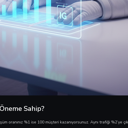
 Öneme Sahip?
şüm oranınız %1 ise 100 müşteri kazanıyorsunuz. Aynı trafiği %2’ye çıka