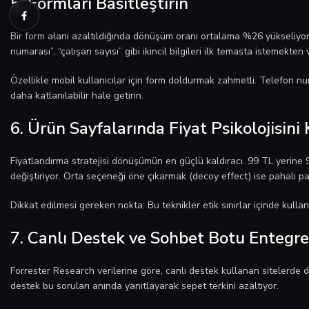
5. Formları Basitleştirin
Bir form alanı azaltıldığında dönüşüm oranı ortalama %26 yükseliyor. 
numarası”, “çalışan sayısı” gibi ikincil bilgileri ilk temasta istemekt
Özellikle mobil kullanıcılar için form doldurmak zahmetli. Telefon n
daha katlanılabilir hale getirin.
6. Ürün Sayfalarında Fiyat Psikolojisini
Fiyatlandırma stratejisi dönüşümün en güçlü kaldıracı. 99 TL yerine 9
değiştiriyor. Orta seçeneği öne çıkarmak (decoy effect) ise pahalı pa
Dikkat edilmesi gereken nokta: Bu teknikler etik sınırlar içinde kull
7. Canlı Destek ve Sohbet Botu Entegre
Forrester Research verilerine göre, canlı destek kullanan sitelerde 
destek bu soruları anında yanıtlayarak sepet terkini azaltıyor.