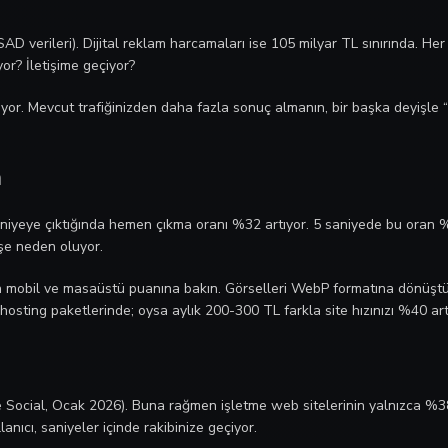
SAD verileri). Dijital reklam harcamaları ise 105 milyar TL sınırında. Her
or? İletişime geçiyor?
or. Mevcut trafiğinizden daha fazla sonuç almanın, bir başka deyişle “
n
yeye çıktığında hemen çıkma oranı %32 artıyor. 5 saniyede bu oran %90’
üşe neden oluyor.
n mobil ve masaüstü puanına bakın. Görselleri WebP formatına dönüştürün
hosting paketlerinde; oysa aylık 200-300 TL farkla site hızınızı %40 artır
re Social, Ocak 2026). Buna rağmen işletme web sitelerinin yalnızca 
ıcı, saniyeler içinde rakibinize geçiyor.