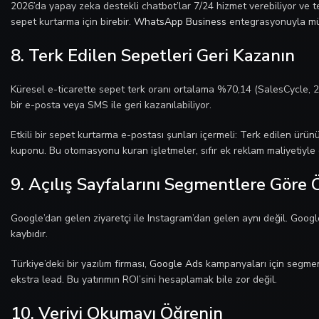
2026’da yapay zeka destekli chatbot’lar 7/24 hizmet verebiliyor ve t
sepet kurtarma için birebir.
WhatsApp Business
entegrasyonuyla müşt
8. Terk Edilen Sepetleri Geri Kazanın
Küresel e-ticarette sepet terk oranı ortalama %70,14 (SalesCycle, 
bir e-posta veya SMS ile geri kazanılabiliyor.
Etkili bir sepet kurtarma e-postası şunları içermeli: Terk edilen ürünü
kuponu. Bu otomasyonu kuran işletmeler, sıfır ek reklam maliyetiyle ci
9. Açılış Sayfalarını Segmentlere Göre Ö
Google’dan gelen ziyaretçi ile Instagram’dan gelen aynı değil. Googl
kaybıdır.
Türkiye’deki bir yazılım firması,
Google Ads
kampanyaları için segment
ekstra lead. Bu yatırımın ROI’sini hesaplamak bile zor değil.
10. Veriyi Okumayı Öğrenin