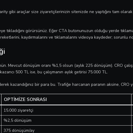
rity gibi araçlar size ziyaretçilerinizin sitenizde ne yaptığını tam olara
 nereye tıkladığını görürsünüz. Eğer CTA butonunuzun olduğu yerde tık
areketlerini, kaydırmalarını ve tıklamalarını videoya kaydeder; sorunlu no
ği
üşünün. Mevcut dönüşüm oranı %1,5 olsun (aylık 225 dönüşüm). CRO çalı
azancı 500 TL ise, bu çalışmanın aylık getirisi 75.000 TL.
ek kazandığınız bir para bu. Trafiğe harcanan paranın aksine, CRO yatırım
OPTIMIZE SONRASI
15.000 ziyaretçi
%2,5 dönüşüm
375 dönüşüm/ay