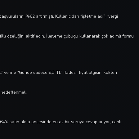
vurularını %62 artırmıştı. Kullanıcıdan “işletme adı”, “vergi
l) özelliğini aktif edin. İlerleme çubuğu kullanarak çok adımlı formu
” yerine “Günde sadece 8,3 TL” ifadesi, fiyat algısını kökten
k hedeflenmeli.
64’ü satın alma öncesinde en az bir soruya cevap arıyor; canlı