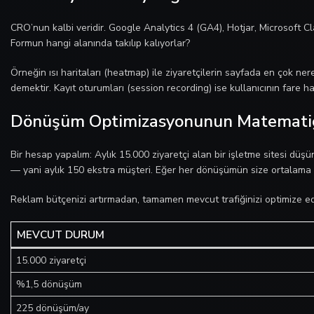
CRO’nun kalbi veridir. Google Analytics 4 (GA4), Hotjar, Microsoft Cla
Formun hangi alanında takılıp kalıyorlar?
Örneğin ısı haritaları (heatmap) ile ziyaretçilerin sayfada en çok
demektir. Kayıt oturumları (session recording) ise kullanıcının fare h
Dönüşüm Optimizasyonunun Matemati
Bir hesap yapalım: Aylık 15.000 ziyaretçi alan bir işletme sitesi d
— yani aylık 150 ekstra müşteri. Eğer her dönüşümün size ortalama k
Reklam bütçenizi artırmadan, tamamen mevcut trafiğinizi optimize eder
MEVCUT DURUM
15.000 ziyaretçi
%1,5 dönüşüm
225 dönüşüm/ay