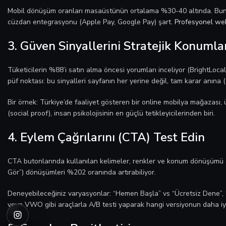
Mobil dönüşüm oranları masaüstünün ortalama %30-40 altında. Bunu 
cüzdan entegrasyonu (Apple Pay, Google Pay) şart.
Profesyonel we
3. Güven Sinyallerini Stratejik Konumla
Tüketicilerin %88’i satın alma öncesi yorumları inceliyor (BrightLoca
püf noktası: bu sinyalleri sayfanın her yerine değil, tam karar anın
Bir örnek: Türkiye’de faaliyet gösteren bir online mobilya mağazası, 
(social proof), insan psikolojisinin en güçlü tetikleyicilerinden biri.
4. Eylem Çağrılarını (CTA) Test Edin
CTA butonlarında kullanılan kelimeler, renkler ve konum dönüşümü doğ
Gör”) dönüşümleri %202 oranında artırabiliyor.
Deneyebileceğiniz varyasyonlar: “Hemen Başla” vs “Ücretsiz Dene”, “T
veya VWO gibi araçlarla A/B testi yaparak hangi versiyonun daha iyi 