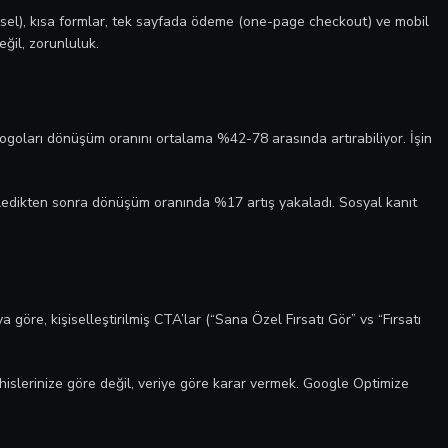
el), kısa formlar, tek sayfada ödeme (one-page checkout) ve mobil
eğil, zorunluluk.
 logoları dönüşüm oranını ortalama %42-78 arasında artırabiliyor. İşin
 ekledikten sonra dönüşüm oranında %17 artış yakaladı. Sosyal kanıt
re, kişiselleştirilmiş CTA’lar (“Sana Özel Fırsatı Gör” vs “Fırsatı
hislerinize göre değil, veriye göre karar vermek. Google Optimize