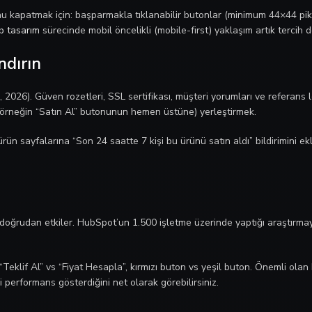
kapatmak için: başparmakla tıklanabilir butonlar (minimum 44×44 piks
b tasarım
sürecinde mobil öncelikli (mobile-first) yaklaşım artık tercih d
ndırın
l, 2026). Güven rozetleri, SSL sertifikası, müşteri yorumları ve referans
a (örneğin “Satın Al” butonunun hemen üstüne) yerleştirmek.
ürün sayfalarına “Son 24 saatte 7 kişi bu ürünü satın aldı” bildirimini
rudan etkiler. HubSpot’un 1.500 işletme üzerinde yaptığı araştırmaya gö
eklif Al” vs “Fiyat Hesapla”, kırmızı buton vs yeşil buton. Önemli olan 
performans gösterdiğini net olarak görebilirsiniz.