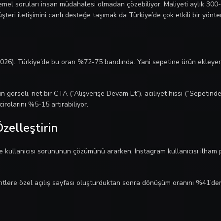
emel soruları insan müdahalesi olmadan çözebiliyor. Maliyeti aylık 300-
eri iletişimini canlı desteğe taşımak da Türkiye’de çok etkili bir yönte
2026). Türkiye’de bu oran %72-75 bandında. Yani sepetine ürün ekleyen
n görseli, net bir CTA (“Alışverişe Devam Et”), aciliyet hissi (“Sepetinde
rolarını %5-15 artırabiliyor.
zelleştirin
e kullanıcısı sorununun çözümünü ararken, Instagram kullanıcısı ilham p
lere özel açılış sayfası oluşturduktan sonra dönüşüm oranını %41’den %