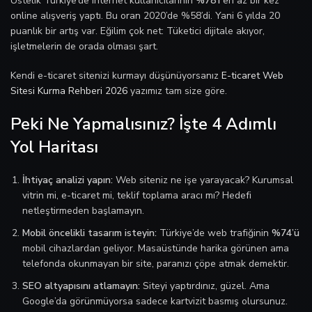
Üstelik Türkiye’de internet kullanıcılarının
%78’i
en az bir kez
online alışveriş yaptı. Bu oran 2020’de %58’di. Yani 6 yılda 20
puanlık bir artış var. Eğilim çok net: Tüketici dijitale akıyor,
işletmelerin de orada olması şart.
Kendi e-ticaret sitenizi kurmayı düşünüyorsanız
E-ticaret Web
Sitesi Kurma Rehberi 2026
yazımız tam size göre.
Peki Ne Yapmalısınız? İşte 4 Adımlı
Yol Haritası
İhtiyaç analizi yapın:
Web siteniz ne işe yarayacak? Kurumsal
vitrin mi, e-ticaret mi, teklif toplama aracı mı? Hedefi
netleştirmeden başlamayın.
Mobil öncelikli tasarım isteyin:
Türkiye’de web trafiğinin
%74’ü
mobil cihazlardan geliyor. Masaüstünde harika görünen ama
telefonda okunmayan bir site, paranızı çöpe atmak demektir.
SEO altyapısını atlamayın:
Siteyi yaptırdınız, güzel. Ama
Google’da görünmüyorsa sadece kartvizit basmış olursunuz.