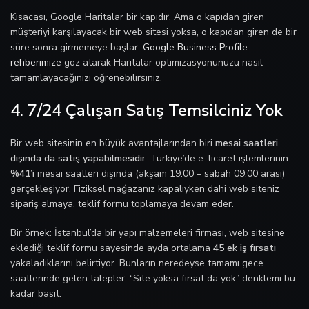
Kısacası, Google Haritalar bir kapıdır. Ama o kapıdan giren
müşteriyi karşılayacak bir web sitesi yoksa, o kapıdan giren de bir
süre sonra girmemeye başlar.
Google Business Profile
rehberimize
göz atarak Haritalar optimizasyonunuzu nasıl
tamamlayacağınızı öğrenebilirsiniz.
4. 7/24 Çalışan Satış Temsilciniz Yok
Bir web sitesinin en büyük avantajlarından biri
mesai saatleri
dışında da satış yapabilmesidir
. Türkiye’de e-ticaret işlemlerinin
%41’i
mesai saatleri dışında (akşam 19:00 – sabah 09:00 arası)
gerçekleşiyor. Fiziksel mağazanız kapalıyken dahi web siteniz
sipariş almaya, teklif formu toplamaya devam eder.
Bir örnek: İstanbul’da bir yapı malzemeleri firması, web sitesine
eklediği teklif formu sayesinde ayda ortalama
45 ek iş fırsatı
yakaladıklarını belirtiyor. Bunların neredeyse tamamı gece
saatlerinde gelen talepler. “Site yoksa fırsat da yok” denklemi bu
kadar basit.