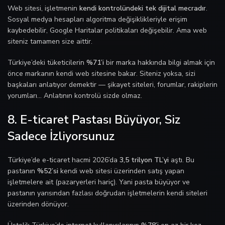
Web sitesi, işletmenin
kendi kontrolündeki tek dijital mecradır
.
Sosyal medya hesapları algoritma değişiklikleriyle erişim
kaybedebilir, Google Haritalar politikaları değişebilir. Ama web
siteniz tamamen size aittir.
Türkiye’deki tüketicilerin
%71’i
bir marka hakkında bilgi almak için
önce markanın kendi web sitesine bakar. Siteniz yoksa, sizi
başkaları anlatıyor demektir — şikayet siteleri, forumlar, rakiplerin
yorumları… Anlatının kontrolü sizde olmaz.
8. E-ticaret Pastası Büyüyor, Siz
Sadece İzliyorsunuz
Türkiye’de e-ticaret hacmi 2026’da
3,5 trilyon TL’yi
aştı. Bu
pastanın
%52’si
kendi web sitesi üzerinden satış yapan
işletmelere ait (pazaryerleri hariç). Yani pasta büyüyor ve
pastanın yarısından fazlası doğrudan işletmelerin kendi siteleri
üzerinden dönüyor.