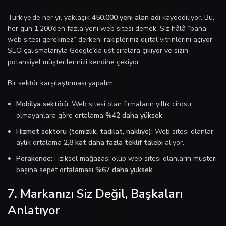
Türkiye’de her yıl yaklaşık
450.000 yeni alan adı
kaydediliyor. Bu,
her gün 1.200’den fazla yeni web sitesi demek. Siz hâlâ “bana
web sitesi gerekmez” derken, rakipleriniz dijital vitrinlerini açıyor,
SEO çalışmalarıyla Google’da üst sıralara çıkıyor ve sizin
potansiyel müşterilerinizi kendine çekiyor.
Bir sektör karşılaştırması yapalım:
Mobilya sektörü:
Web sitesi olan firmaların yıllık cirosu
olmayanlara göre ortalama
%42 daha yüksek
.
Hizmet sektörü (temizlik, tadilat, nakliye):
Web sitesi olanlar
aylık ortalama
2,8 kat daha fazla teklif talebi
alıyor.
Perakende:
Fiziksel mağazası olup web sitesi olanların müşteri
başına sepet ortalaması
%67 daha yüksek
.
7. Markanızı Siz Değil, Başkaları
Anlatıyor