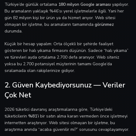
Türkiye’de günlük ortalama
180 milyon Google araması
yapılıyor.
Bu aramaların yaklaşık %46’sı yerel işletmelerle ilgili. Yani her
gün 82 milyon kişi bir ürün ya da hizmet arıyor. Web sitesi
olmayan bir işletme, bu aramaların tamamında
görünmez
durumda.
Küçük bir hesap yapalım: Orta ölçekli bir şehirde faaliyet
gösteren bir halı yıkama firmasını düşünün. Sadece “halı yıkama”
ve türevleri ayda ortalama 2.700 defa aranıyor. Web siteniz
yoksa bu 2.700 potansiyel müşterinin tamamı Google’da
sıralamada olan rakiplerinize gidiyor.
2. Güven Kaybediyorsunuz — Veriler
Çok Net
2026 tüketici davranış araştırmalarına göre, Türkiye’deki
tüketicilerin
%81’i
bir satın alma kararı vermeden önce işletmeyi
internetten araştırıyor. Web sitesi olmayan bir işletme, bu
araştırma anında “acaba güvenilir mi?” sorusunu cevaplayamıyor.