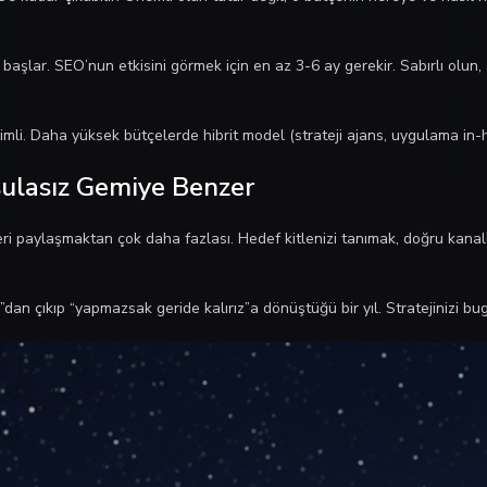
şlar. SEO’nun etkisini görmek için en az 3-6 ay gerekir. Sabırlı olun, 
li. Daha yüksek bütçelerde hibrit model (strateji ajans, uygulama in-ho
usulasız Gemiye Benzer
nderi paylaşmaktan çok daha fazlası. Hedef kitlenizi tanımak, doğru kana
ur”dan çıkıp “yapmazsak geride kalırız”a dönüştüğü bir yıl. Stratejinizi 