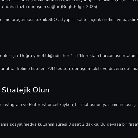
 kat daha fazla dönüşüm sağlar (BrightEdge, 2025).
lime araştırması, teknik SEO altyapısı, kaliteli içerik üretimi ve backli
enler için. Doğru yönetildiğinde, her 1 TL’lik reklam harcaması ortala
nahtar kelime listeleri, A/B testleri, dönüşüm takibi ve düzenli optimiz
 Stratejik Olun
in Instagram ve Pinterest öncelikliyken, bir muhasebe yazılımı firması i
ama sosyal medya kullanım süresi 3 saat 2 dakika. Bu devasa bir fırsat 