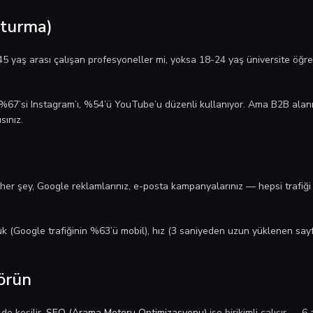
şturma)
45 yaş arası çalışan profesyoneller mi, yoksa 18-24 yaş üniversite öğr
n %67’si Instagram’ı, %54’ü YouTube’u düzenli kullanıyor. Ama B2B ala
sınız.
 her şey, Google reklamlarınız, e-posta kampanyalarınız — hepsi trafiği
luk (Google trafiğinin %63’ü mobil), hız (3 saniyeden uzun yüklenen sayf
örün
de kesilir.
SEO (Arama Motoru Optimizasyonu)
ise birikimli çalışır — 