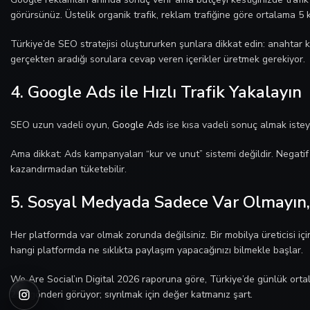
görürsünüz. Üstelik organik trafik, reklam trafiğine göre ortalama 5
Türkiye’de SEO stratejisi oluştururken şunlara dikkat edin: anahtar ke
gerçekten aradığı sorulara cevap veren içerikler üretmek gerekiyor.
4. Google Ads ile Hızlı Trafik Yakalayın
SEO uzun vadeli oyun,
Google Ads
ise kısa vadeli sonuç almak istey
Ama dikkat: Ads kampanyaları “kur ve unut” sistemi değildir. Negatif a
kazandırmadan tüketebilir.
5. Sosyal Medyada Sadece Var Olmayın,
Her platformda var olmak zorunda değilsiniz. Bir mobilya üreticisi iç
hangi platformda ne sıklıkta paylaşım yapacağınızı bilmekle başlar.
We Are Social’ın Digital 2026 raporuna göre, Türkiye’de günlük ortal
250 gönderi görüyor; sıyrılmak için değer katmanız şart.