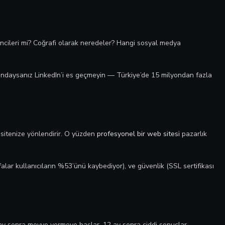
encileri mi? Coğrafi olarak neredeler? Hangi sosyal medya
nındaysanız LinkedIn’i es geçmeyin — Türkiye’de 15 milyondan fazla
 sitenize yönlendirir. O yüzden
profesyonel bir web sitesi
pazarlık
alar kullanıcıların %53’ünü kaybediyor), ve güvenlik (SSL sertifikası
6 ay sonra meyve vermeye başlar, 12 ay sonra ciddi sonuçlar