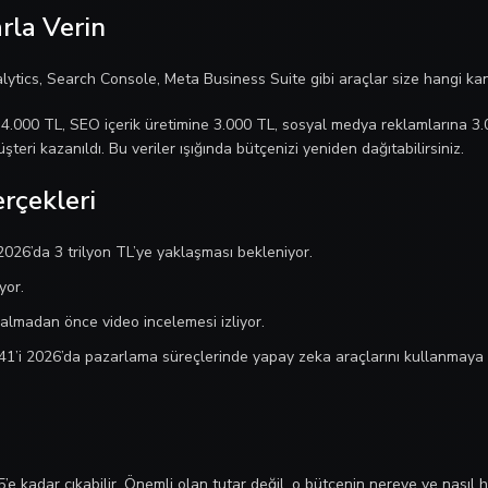
arla Verin
alytics, Search Console, Meta Business Suite gibi araçlar size hangi kan
 4.000 TL, SEO içerik üretimine 3.000 TL, sosyal medya reklamlarına 3
ri kazanıldı. Bu veriler ışığında bütçenizi yeniden dağıtabilirsiniz.
rçekleri
 2026’da 3 trilyon TL’ye yaklaşması bekleniyor.
yor.
n almadan önce video incelemesi izliyor.
%41’i 2026’da pazarlama süreçlerinde yapay zeka araçlarını kullanmaya 
’e kadar çıkabilir. Önemli olan tutar değil, o bütçenin nereye ve nasıl h