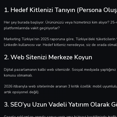
1. Hedef Kitlenizi Tanıyın (Persona Olu
Her şey burada başlıyor. Ürününüzü veya hizmetinizi kim alıyor? 25-
platformlarında vakit geçiriyorlar?
Marketing Türkiye’nin 2025 raporuna göre, Türkiye’deki tüketicileri
LinkedIn kullanıcısı var. Hedef kitleniz neredeyse, siz de orada olmalı
2. Web Sitenizi Merkeze Koyun
Dijital pazarlamanın kalbi web sitenizdir. Sosyal medyada yaptığınız
konusu olmamalı.
2026 itibarıyla web sitelerinde aranan 3 kritik özellik: mobil uyumlu
artık opsiyonel değil).
3. SEO’yu Uzun Vadeli Yatırım Olarak G
Google reklamları anında sonuç verir ama bütçeyi kestiğinizde trafik 