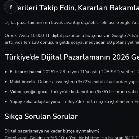
6. Verileri Takip Edin, Kararları Rakaml
Dijital pazarlamanın en büyük avantajı ölçülebilir olması. Google An
Örnek: Ayda 10.000 TL dijital pazarlama bütçeniz var. Google Ads’e
arttı, Ads’ten 120 dönüşüm geldi, sosyal medyadan 80 potansiyel müşte
Türkiye’de Dijital Pazarlamanın 2026 Ge
E-ticaret hacmi:
2025’te 2,3 trilyon TL’yi aştı (TÜBİSAD verileri),
Mobil öncelik:
Online alışverişlerin %72’si mobil cihazlardan yapılı
Video içeriğin gücü:
Türkiye’de kullanıcıların %78’i bir ürünü satı
Yapay zeka adaptasyonu:
Türkiye’deki orta ölçekli işletmelerin 
Sıkça Sorulan Sorular
Dijital pazarlamaya ne kadar bütçe ayırmalıyım?
Genel kural: Gelirinizin %5-10’u. Yeni bir işletme için bu oran %12-15