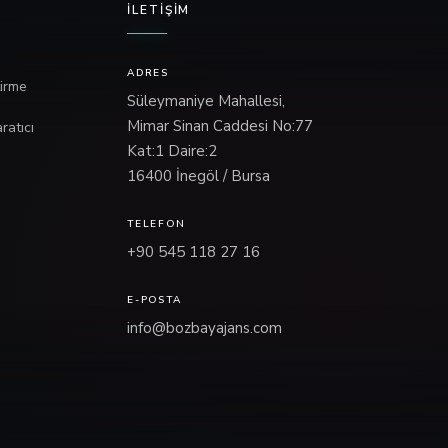
İLETIŞIM
ADRES
tirme
Süleymaniye Mahallesi,
Mimar Sinan Caddesi No:77
ratıcı
Kat:1 Daire:2
16400 İnegöl / Bursa
TELEFON
+90 545 118 27 16
E-POSTA
info@bozbayajans.com