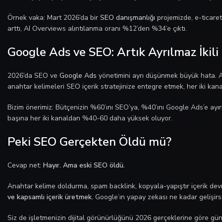
Örnek vaka: Mart 2026’da bir
SEO danışmanlığı
projemizde, e-ticaret
arttı, AI Overviews alıntılanma oranı %12’den %34’e çıktı.
Google Ads ve SEO: Artık Ayrılmaz İkili
2026’da SEO ve
Google Ads
yönetimini ayrı düşünmek büyük hata. AI
anahtar kelimeleri SEO içerik stratejinize entegre etmek, her iki kana
Bizim önerimiz: Bütçenizin %60’ını SEO’ya, %40’ını Google Ads’e ayır
başına her iki kanaldan %40-60 daha yüksek oluyor.
Peki SEO Gerçekten Öldü mü?
Cevap net:
Hayır. Ama eski SEO öldü.
Anahtar kelime doldurma, spam backlink, kopyala-yapıştır içerik dev
ve kapsamlı içerik üretmek.
Google’ın yapay zekası ne kadar gelişirse
Siz de işletmenizin dijital görünürlüğünü 2026 gerçeklerine göre gü