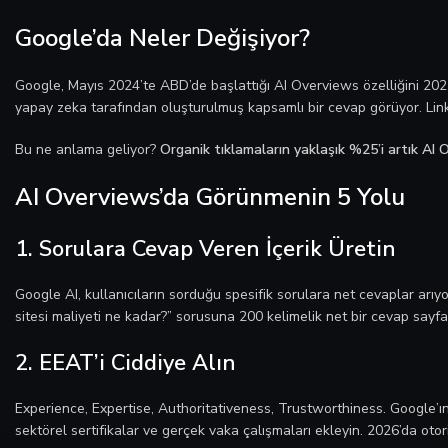
Google’da Neler Değişiyor?
Google, Mayıs 2024’te ABD’de başlattığı AI Overviews özelliğini 2025
yapay zeka tarafından oluşturulmuş kapsamlı bir cevap görüyor. Link
Bu ne anlama geliyor?
Organik tıklamaların yaklaşık %25’i artık AI 
AI Overviews’da Görünmenin 5 Yolu
1. Sorulara Cevap Veren İçerik Üretin
Google AI, kullanıcıların sorduğu spesifik sorulara net cevaplar arıyor
sitesi maliyeti ne kadar?” sorusuna 200 kelimelik net bir cevap sayfas
2. EEAT’i Ciddiye Alın
Experience, Expertise, Authoritativeness, Trustworthiness. Google’ın 
sektörel sertifikalar ve gerçek vaka çalışmaları ekleyin. 2026’da oto