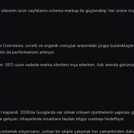
 sitesinin ürün sayfalarını schema markup ile güçlendirip, her ürüne ö
 Overviews, ücretli ve organik sonuçlar arasındaki çizgiyi bulanıklaşt
lın da performansını artırıyor.
ın. SEO uzun vadede marka otoritesi inşa ederken, Ads anında görünürlük
ri kapandı. 2026’da Google’da var olmak isteyen işletmelerin yapması 
 gelişsin, nihayetinde insanlara faydalı bilgiyi sunmayı hedefliyor.
ncellemek istiyorsanız, uzman bir ekiple çalışmak her zamankinden daha