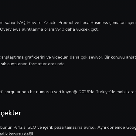
 sahip. FAQ, HowTo, Article, Product ve LocalBusiness şemaları, içeriğ
 Overviews alıntılanma oranı %40 daha yüksek çıktı.
 karşılaştırma grafiklerini ve videoları daha çok seviyor. Bir konuyu anl
 sık alıntılanan formatlar arasında.
i” sorgularında bir numaralı veri kaynağı. 2026’da Türkiye’de mobil arama
rçekler
ı ve bunun %42’si SEO ve içerik pazarlamasına ayrıldı. Aynı dönemde Goo
rlık konusu değil.