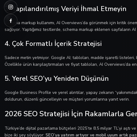
3. Yapılandırılmış Veriyi İhmal Etmeyin
Schema markup kullanımı, AI Overviews’da görünmek için kritik öneme
sağlıyor. Yaptığımız testlerde, schema markup eklenen sayfaların AI
4. Çok Formatlı İçerik Stratejisi
Sadece metin yetmiyor. Google AI; tabloları, madde işaretli listeleri,
Özellikle ürün karşılaştırmaları ve fiyat tabloları, AI Overviews’da en
5. Yerel SEO’yu Yeniden Düşünün
Google Business Profile ve yerel alıntılar, yapay zekanın “yakınımdak
doldurun, düzenli güncelleyin ve müşteri yorumlarına yanıt verin.
2026 SEO Stratejisi İçin Rakamlarla Ge
Türkiye’de dijital pazarlama bütçeleri 2025’te 8,5 milyar TL’yi aşt
bize iki şey söylüyor:
SEO’ya yatırım artıyor ve mobil uyum artık paza