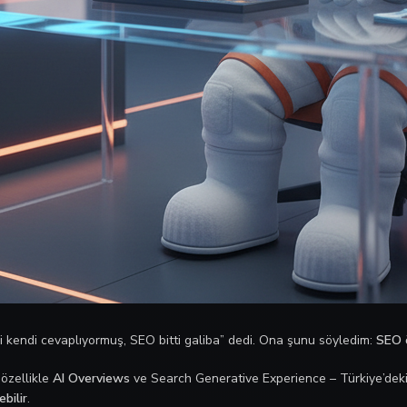
yi kendi cevaplıyormuş, SEO bitti galiba” dedi. Ona şunu söyledim:
SEO ö
 özellikle
AI Overviews
ve Search Generative Experience – Türkiye’deki 
bilir
.